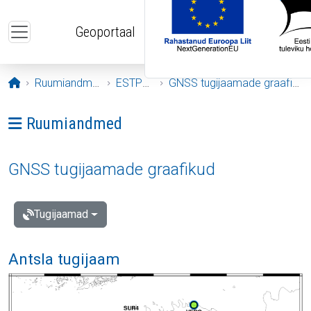
Liigu edasi põhisisu juurde
Geoportaal
Avaleht
Ruumiandmed
ESTPOS
GNSS tugijaamade graafikud
Ava menüü: Ruumiandmed
Ruumiandmed
GNSS tugijaamade graafikud
Tugijaamad
Antsla tugijaam