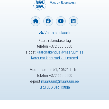
Vaata sisukaarti
Kaardirakenduse tugi
telefon +372 665 0600
e-post
kaardirakendus@maaruum.ee
Korduma kippuvad küsimused
Mustamäe tee 51, 10621 Tallinn
telefon +372 665 0600
e-post
maaruum@maaruum.ee
Liitu uuGISed listiga