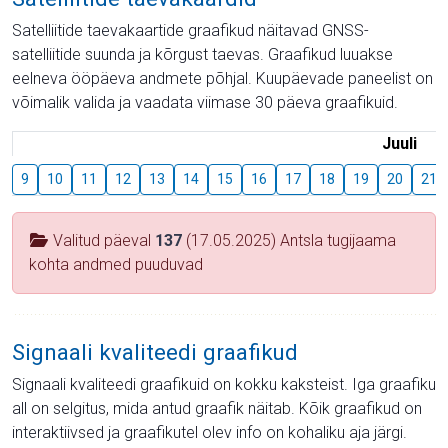
Satelliitide taevakaartide graafikud näitavad GNSS-
satelliitide suunda ja kõrgust taevas. Graafikud luuakse
eelneva ööpäeva andmete põhjal. Kuupäevade paneelist on
võimalik valida ja vaadata viimase 30 päeva graafikuid.
Juuli
9
10
11
12
13
14
15
16
17
18
19
20
21
Valitud päeval
137
(17.05.2025) Antsla tugijaama
kohta andmed puuduvad
Signaali kvaliteedi graafikud
Signaali kvaliteedi graafikuid on kokku kaksteist. Iga graafiku
all on selgitus, mida antud graafik näitab. Kõik graafikud on
interaktiivsed ja graafikutel olev info on kohaliku aja järgi.