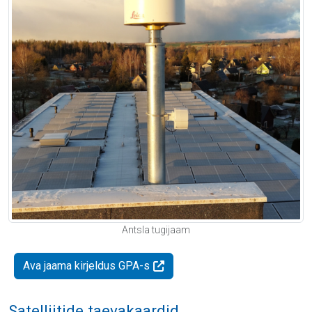
Antsla tugijaam
Ava jaama kirjeldus GPA-s
Satelliitide taevakaardid