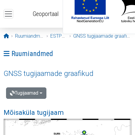
Liigu edasi põhisisu juurde
Geoportaal
Avaleht
Ruumiandmed
ESTPOS
GNSS tugijaamade graafikud
Ava menüü: Ruumiandmed
Ruumiandmed
GNSS tugijaamade graafikud
Tugijaamad
Mõisaküla tugijaam