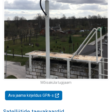
Mõisaküla tugijaam
Ava jaama kirjeldus GPA-s
Satelliitide taevakaardid