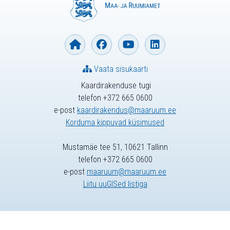
Vaata sisukaarti
Kaardirakenduse tugi
telefon +372 665 0600
e-post
kaardirakendus@maaruum.ee
Korduma kippuvad küsimused
Mustamäe tee 51, 10621 Tallinn
telefon +372 665 0600
e-post
maaruum@maaruum.ee
Liitu uuGISed listiga