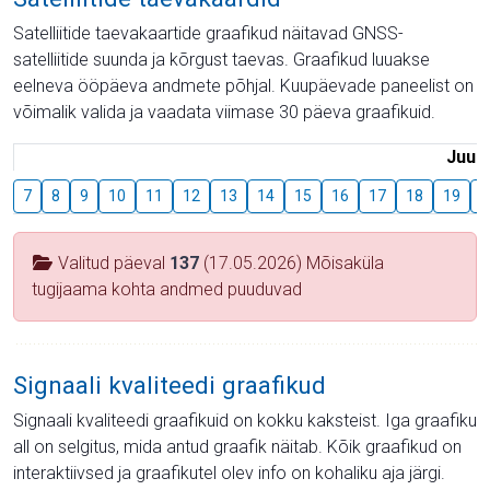
Satelliitide taevakaartide graafikud näitavad GNSS-
satelliitide suunda ja kõrgust taevas. Graafikud luuakse
eelneva ööpäeva andmete põhjal. Kuupäevade paneelist on
võimalik valida ja vaadata viimase 30 päeva graafikuid.
Juuli
7
8
9
10
11
12
13
14
15
16
17
18
19
2
Valitud päeval
137
(17.05.2026) Mõisaküla
tugijaama kohta andmed puuduvad
Signaali kvaliteedi graafikud
Signaali kvaliteedi graafikuid on kokku kaksteist. Iga graafiku
all on selgitus, mida antud graafik näitab. Kõik graafikud on
interaktiivsed ja graafikutel olev info on kohaliku aja järgi.