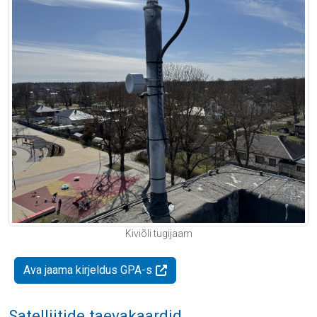
Kiviõli tugijaam
Ava jaama kirjeldus GPA-s
Satelliitide taevakaardid