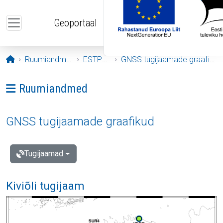
Liigu edasi põhisisu juurde
Geoportaal
Avaleht
Ruumiandmed
ESTPOS
GNSS tugijaamade graafikud
Ava menüü: Ruumiandmed
Ruumiandmed
GNSS tugijaamade graafikud
Tugijaamad
Kiviõli tugijaam