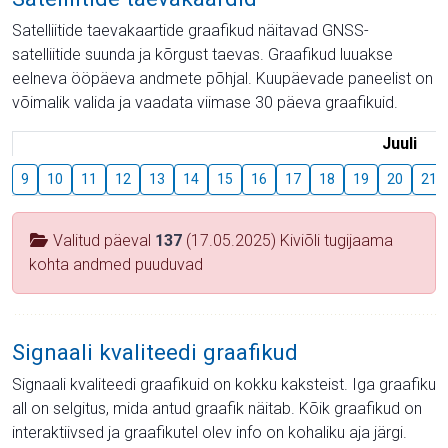
Satelliitide taevakaartide graafikud näitavad GNSS-
satelliitide suunda ja kõrgust taevas. Graafikud luuakse
eelneva ööpäeva andmete põhjal. Kuupäevade paneelist on
võimalik valida ja vaadata viimase 30 päeva graafikuid.
Juuli
9
10
11
12
13
14
15
16
17
18
19
20
21
Valitud päeval
137
(17.05.2025) Kiviõli tugijaama
kohta andmed puuduvad
Signaali kvaliteedi graafikud
Signaali kvaliteedi graafikuid on kokku kaksteist. Iga graafiku
all on selgitus, mida antud graafik näitab. Kõik graafikud on
interaktiivsed ja graafikutel olev info on kohaliku aja järgi.