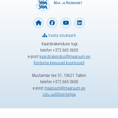
Vaata sisukaarti
Kaardirakenduse tugi
telefon +372 665 0600
e-post
kaardirakendus@maaruum.ee
Korduma kippuvad küsimused
Mustamäe tee 51, 10621 Tallinn
telefon +372 665 0600
e-post
maaruum@maaruum.ee
Liitu uuGISed listiga