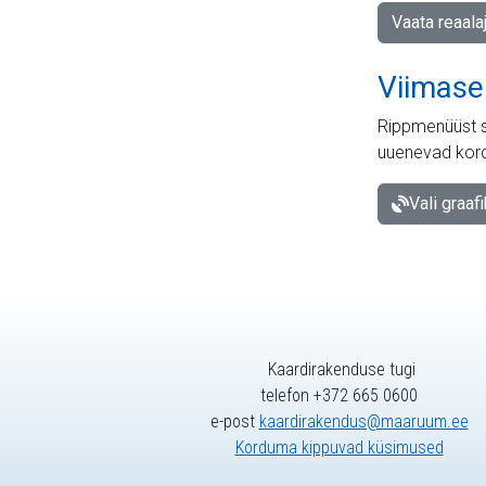
Vaata reaala
Viimase
Rippmenüüst s
uuenevad kord
Vali graaf
Kaardirakenduse tugi
telefon +372 665 0600
e-post
kaardirakendus@maaruum.ee
Korduma kippuvad küsimused