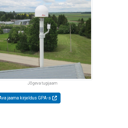
Jõgeva tugijaam
Ava jaama kirjeldus GPA-s