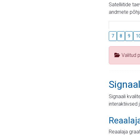
Satelliitide t
andmete põhja
7
8
9
1
Valitud 
Signaal
Signaali kvali
interaktiivsed 
Reaalaj
Reaalaja graa