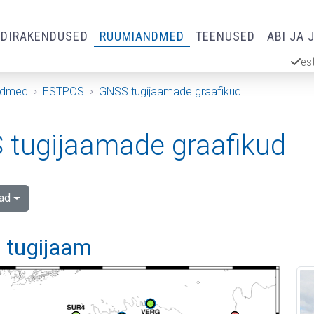
RDIRAKENDUSED
RUUMIANDMED
TEENUSED
ABI JA 
es
ndmed
ESTPOS
GNSS tugijaamade graafikud
tugijaamade graafikud
ad
 tugijaam