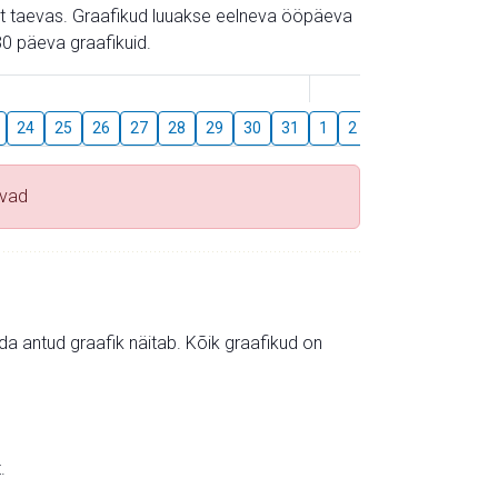
gust taevas. Graafikud luuakse eelneva ööpäeva
0 päeva graafikuid.
August
24
25
26
27
28
29
30
31
1
2
3
4
5
6
uvad
mida antud graafik näitab. Kõik graafikud on
.