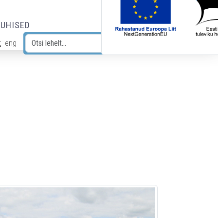
JUHISED
t
eng
Otsi