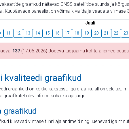
aevakaartide graafikud näitavad GNSS-satelliitide suunda ja kõr
l. Kuupäevade paneelist on võimalik valida ja vaadata viimase 3
Juuli
0
11
12
13
14
15
16
17
18
19
20
21
22
23
päeval
137
(17.05.2026) Jõgeva tugijaama kohta andmed puud
i kvaliteedi graafikud
teedi graafikuid on kokku kaksteist. Iga graafiku all on selgitus, 
ja graafikutel olev info on kohaliku aja järgi.
a graafikud
fikud kuvavad viimase tunni aja andmeid ning uuenevad iga minut