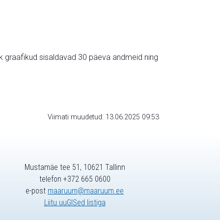
ik graafikud sisaldavad 30 päeva andmeid ning
Viimati muudetud: 13.06.2025 09:53
Mustamäe tee 51, 10621 Tallinn
telefon +372 665 0600
e-post
maaruum@maaruum.ee
Liitu uuGISed listiga