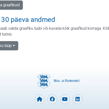
ja graafikuid
 30 päeva andmed
aab valida graafiku tüübi või kuvada kõik graafikud korraga. Kõ
 tunnis.
iku tüüp