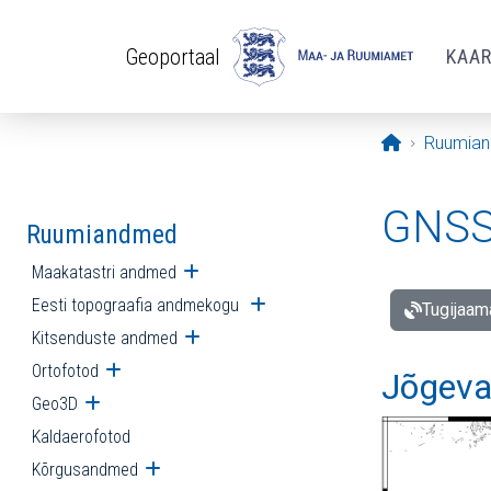
Liigu edasi põhisisu juurde
Geoportaal
KAA
Avaleht
Ruumia
GNSS 
Ruumiandmed
Maakatastri andmed
Ava alammenüü
Eesti topograafia andmekogu
Ava alammenüü
Tugijaam
Kitsenduste andmed
Ava alammenüü
Ortofotod
Ava alammenüü
Jõgeva
Geo3D
Ava alammenüü
Kaldaerofotod
Kõrgusandmed
Ava alammenüü