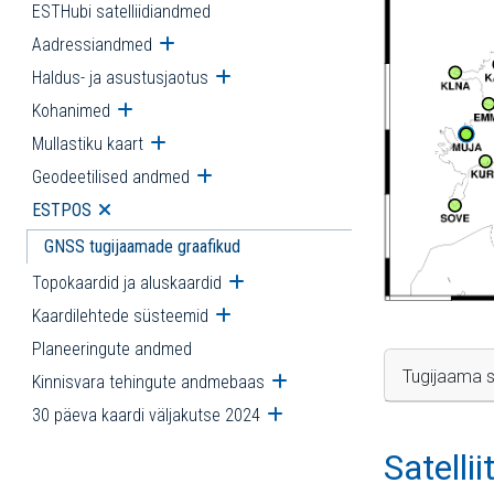
ESTHubi satelliidiandmed
Aadressiandmed
Ava alammenüü
Haldus- ja asustusjaotus
Ava alammenüü
Kohanimed
Ava alammenüü
Mullastiku kaart
Ava alammenüü
Geodeetilised andmed
Ava alammenüü
ESTPOS
Ava alammenüü
GNSS tugijaamade graafikud
Topokaardid ja aluskaardid
Ava alammenüü
Kaardilehtede süsteemid
Ava alammenüü
Planeeringute andmed
Tugijaama s
Kinnisvara tehingute andmebaas
Ava alammenüü
30 päeva kaardi väljakutse 2024
Ava alammenüü
Satelli