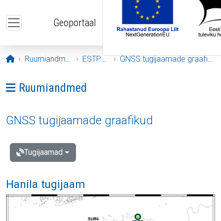
Liigu edasi põhisisu juurde
Geoportaal
Avaleht
Ruumiandmed
ESTPOS
GNSS tugijaamade graafikud
Ava menüü: Ruumiandmed
Ruumiandmed
GNSS tugijaamade graafikud
Tugijaamad
Hanila tugijaam