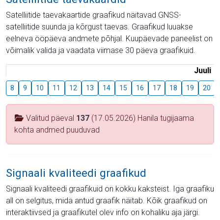
Satelliitide taevakaartide graafikud näitavad GNSS-
satelliitide suunda ja kõrgust taevas. Graafikud luuakse
eelneva ööpäeva andmete põhjal. Kuupäevade paneelist on
võimalik valida ja vaadata viimase 30 päeva graafikuid.
Juuli
8
9
10
11
12
13
14
15
16
17
18
19
20
Valitud päeval
137
(17.05.2026) Hanila tugijaama
kohta andmed puuduvad
Signaali kvaliteedi graafikud
Signaali kvaliteedi graafikuid on kokku kaksteist. Iga graafiku
all on selgitus, mida antud graafik näitab. Kõik graafikud on
interaktiivsed ja graafikutel olev info on kohaliku aja järgi.