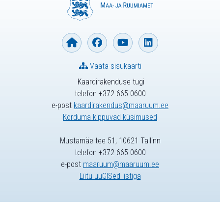
Vaata sisukaarti
Kaardirakenduse tugi
telefon +372 665 0600
e-post
kaardirakendus@maaruum.ee
Korduma kippuvad küsimused
Mustamäe tee 51, 10621 Tallinn
telefon +372 665 0600
e-post
maaruum@maaruum.ee
Liitu uuGISed listiga