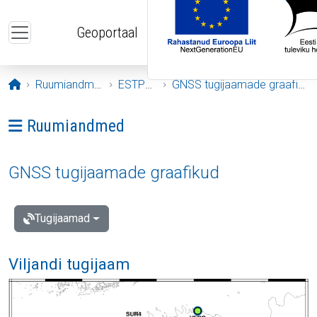
Liigu edasi põhisisu juurde
Geoportaal
Avaleht
Ruumiandmed
ESTPOS
GNSS tugijaamade graafikud
Ava menüü: Ruumiandmed
Ruumiandmed
GNSS tugijaamade graafikud
Tugijaamad
Viljandi tugijaam