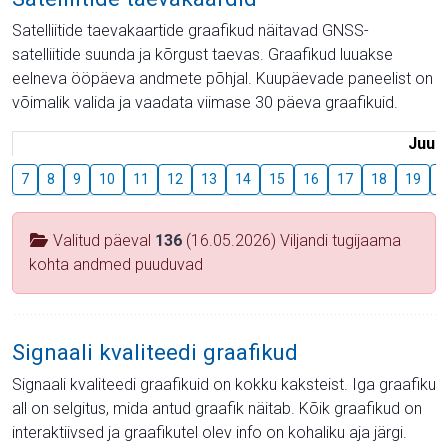
Satelliitide taevakaartide graafikud näitavad GNSS-
satelliitide suunda ja kõrgust taevas. Graafikud luuakse
eelneva ööpäeva andmete põhjal. Kuupäevade paneelist on
võimalik valida ja vaadata viimase 30 päeva graafikuid.
Juuli
7
8
9
10
11
12
13
14
15
16
17
18
19
2
Valitud päeval
136
(16.05.2026) Viljandi tugijaama
kohta andmed puuduvad
Signaali kvaliteedi graafikud
Signaali kvaliteedi graafikuid on kokku kaksteist. Iga graafiku
all on selgitus, mida antud graafik näitab. Kõik graafikud on
interaktiivsed ja graafikutel olev info on kohaliku aja järgi.