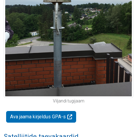
Viljandi tugijaam
Ava jaama kirjeldus GPA-s
Satelliitide taevakaardid