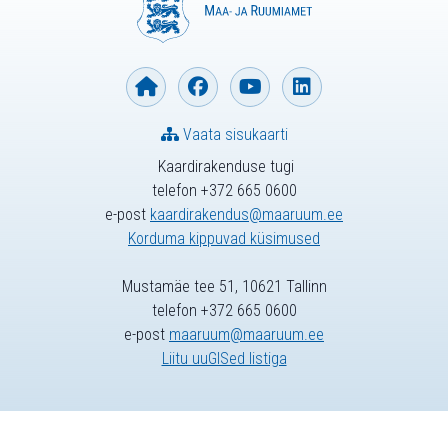
Vaata sisukaarti
Kaardirakenduse tugi
telefon +372 665 0600
e-post
kaardirakendus@maaruum.ee
Korduma kippuvad küsimused
Mustamäe tee 51, 10621 Tallinn
telefon +372 665 0600
e-post
maaruum@maaruum.ee
Liitu uuGISed listiga