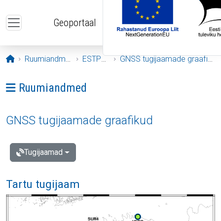
Liigu edasi põhisisu juurde
Geoportaal
Avaleht
Ruumiandmed
ESTPOS
GNSS tugijaamade graafikud
Ava menüü: Ruumiandmed
Ruumiandmed
GNSS tugijaamade graafikud
Tugijaamad
Tartu tugijaam