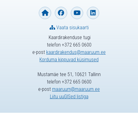
Vaata sisukaarti
Kaardirakenduse tugi
telefon +372 665 0600
e-post
kaardirakendus@maaruum.ee
Korduma kippuvad küsimused
Mustamäe tee 51, 10621 Tallinn
telefon +372 665 0600
e-post
maaruum@maaruum.ee
Liitu uuGISed listiga