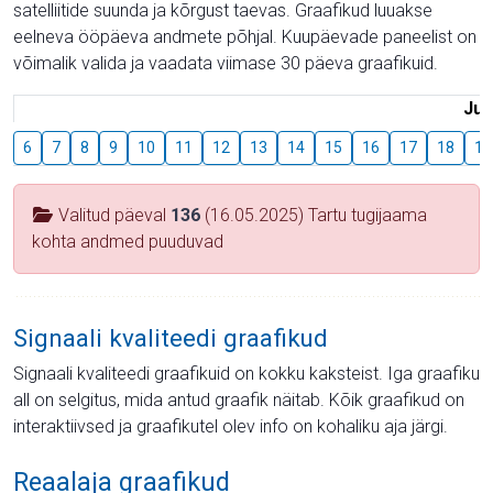
satelliitide suunda ja kõrgust taevas. Graafikud luuakse
eelneva ööpäeva andmete põhjal. Kuupäevade paneelist on
võimalik valida ja vaadata viimase 30 päeva graafikuid.
Juu
6
7
8
9
10
11
12
13
14
15
16
17
18
19
Valitud päeval
136
(16.05.2025) Tartu tugijaama
kohta andmed puuduvad
Signaali kvaliteedi graafikud
Signaali kvaliteedi graafikuid on kokku kaksteist. Iga graafiku
all on selgitus, mida antud graafik näitab. Kõik graafikud on
interaktiivsed ja graafikutel olev info on kohaliku aja järgi.
Reaalaja graafikud