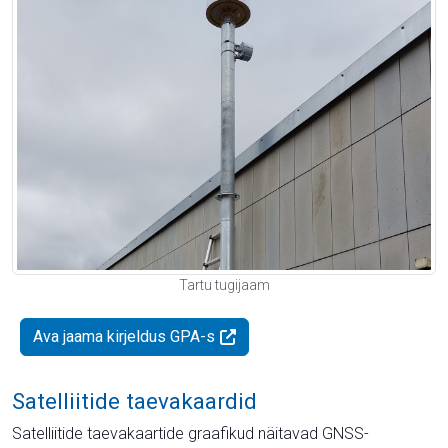
Tartu tugijaam
Ava jaama kirjeldus GPA-s
Satelliitide taevakaardid
Satelliitide taevakaartide graafikud näitavad GNSS-