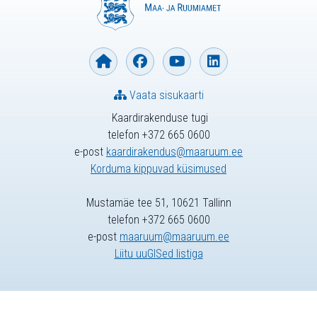
Vaata sisukaarti
Kaardirakenduse tugi
telefon +372 665 0600
e-post
kaardirakendus@maaruum.ee
Korduma kippuvad küsimused
Mustamäe tee 51, 10621 Tallinn
telefon +372 665 0600
e-post
maaruum@maaruum.ee
Liitu uuGISed listiga