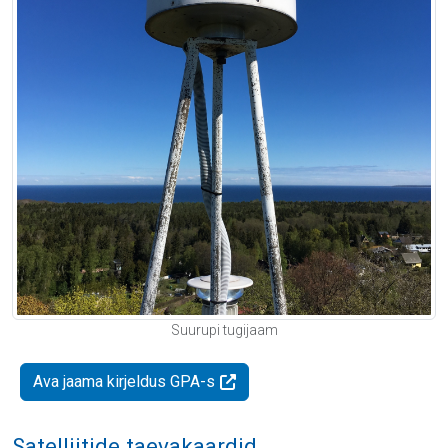
Suurupi tugijaam
Ava jaama kirjeldus GPA-s
Satelliitide taevakaardid