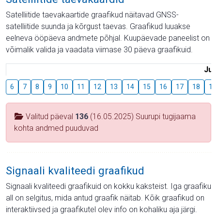
Satelliitide taevakaartide graafikud näitavad GNSS-
satelliitide suunda ja kõrgust taevas. Graafikud luuakse
eelneva ööpäeva andmete põhjal. Kuupäevade paneelist on
võimalik valida ja vaadata viimase 30 päeva graafikuid.
Juu
6
7
8
9
10
11
12
13
14
15
16
17
18
19
Valitud päeval
136
(16.05.2025) Suurupi tugijaama
kohta andmed puuduvad
Signaali kvaliteedi graafikud
Signaali kvaliteedi graafikuid on kokku kaksteist. Iga graafiku
all on selgitus, mida antud graafik näitab. Kõik graafikud on
interaktiivsed ja graafikutel olev info on kohaliku aja järgi.