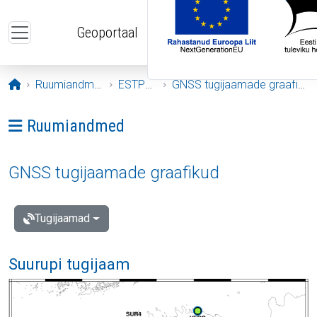
Liigu edasi põhisisu juurde
Geoportaal
Avaleht
Ruumiandmed
ESTPOS
GNSS tugijaamade graafikud
Ava menüü: Ruumiandmed
Ruumiandmed
GNSS tugijaamade graafikud
Tugijaamad
Suurupi tugijaam