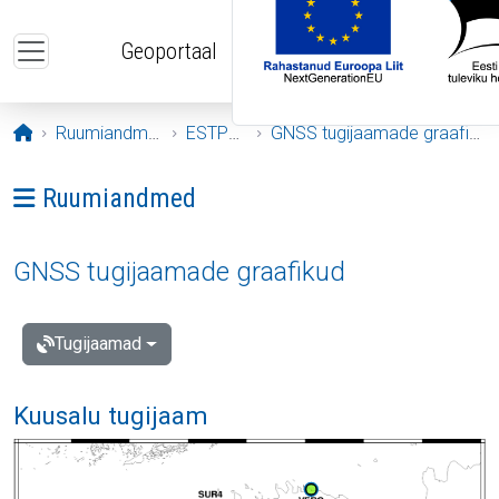
Liigu edasi põhisisu juurde
Geoportaal
Avaleht
Ruumiandmed
ESTPOS
GNSS tugijaamade graafikud
Ava menüü: Ruumiandmed
Ruumiandmed
GNSS tugijaamade graafikud
Tugijaamad
Kuusalu tugijaam