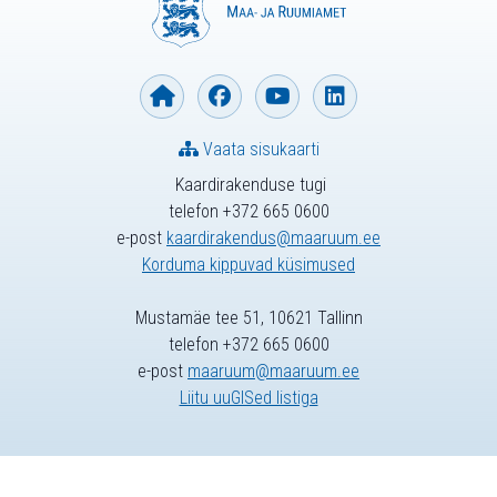
Vaata sisukaarti
Kaardirakenduse tugi
telefon +372 665 0600
e-post
kaardirakendus@maaruum.ee
Korduma kippuvad küsimused
Mustamäe tee 51, 10621 Tallinn
telefon +372 665 0600
e-post
maaruum@maaruum.ee
Liitu uuGISed listiga