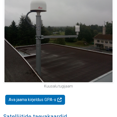
Kuusalu tugijaam
Ava jaama kirjeldus GPA-s
Satelliitide taevakaardid