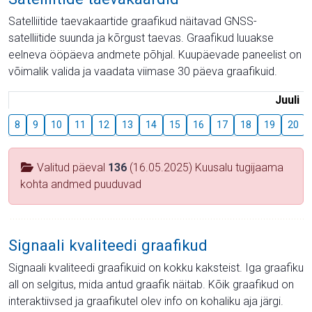
Satelliitide taevakaartide graafikud näitavad GNSS-
satelliitide suunda ja kõrgust taevas. Graafikud luuakse
eelneva ööpäeva andmete põhjal. Kuupäevade paneelist on
võimalik valida ja vaadata viimase 30 päeva graafikuid.
Juuli
8
9
10
11
12
13
14
15
16
17
18
19
20
Valitud päeval
136
(16.05.2025) Kuusalu tugijaama
kohta andmed puuduvad
Signaali kvaliteedi graafikud
Signaali kvaliteedi graafikuid on kokku kaksteist. Iga graafiku
all on selgitus, mida antud graafik näitab. Kõik graafikud on
interaktiivsed ja graafikutel olev info on kohaliku aja järgi.