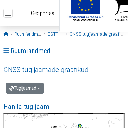
Liigu edasi põhisisu juurde
Geoportaal
Avaleht
Ruumiandmed
ESTPOS
GNSS tugijaamade graafikud
Ava menüü: Ruumiandmed
Ruumiandmed
GNSS tugijaamade graafikud
Tugijaamad
Hanila tugijaam