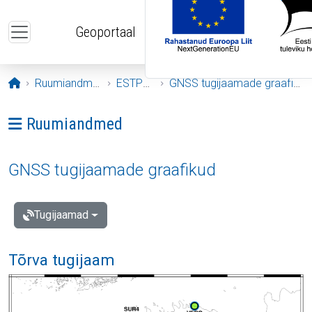
Liigu edasi põhisisu juurde
Geoportaal
Avaleht
Ruumiandmed
ESTPOS
GNSS tugijaamade graafikud
Ava menüü: Ruumiandmed
Ruumiandmed
GNSS tugijaamade graafikud
Tugijaamad
Tõrva tugijaam