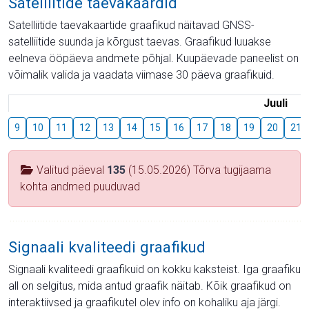
Satelliitide taevakaardid
Satelliitide taevakaartide graafikud näitavad GNSS-
satelliitide suunda ja kõrgust taevas. Graafikud luuakse
eelneva ööpäeva andmete põhjal. Kuupäevade paneelist on
võimalik valida ja vaadata viimase 30 päeva graafikuid.
Juuli
9
10
11
12
13
14
15
16
17
18
19
20
21
Valitud päeval
135
(15.05.2026) Tõrva tugijaama
kohta andmed puuduvad
Signaali kvaliteedi graafikud
Signaali kvaliteedi graafikuid on kokku kaksteist. Iga graafiku
all on selgitus, mida antud graafik näitab. Kõik graafikud on
interaktiivsed ja graafikutel olev info on kohaliku aja järgi.