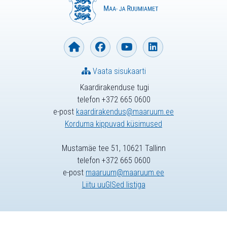
Vaata sisukaarti
Kaardirakenduse tugi
telefon +372 665 0600
e-post
kaardirakendus@maaruum.ee
Korduma kippuvad küsimused
Mustamäe tee 51, 10621 Tallinn
telefon +372 665 0600
e-post
maaruum@maaruum.ee
Liitu uuGISed listiga