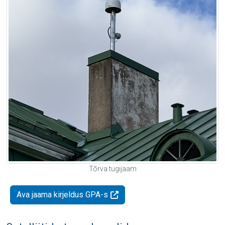
Tõrva tugijaam
Ava jaama kirjeldus GPA-s