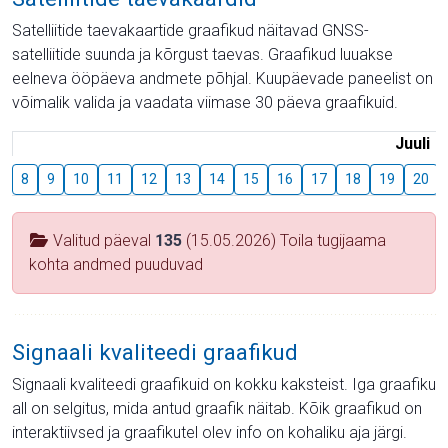
Satelliitide taevakaartide graafikud näitavad GNSS-
satelliitide suunda ja kõrgust taevas. Graafikud luuakse
eelneva ööpäeva andmete põhjal. Kuupäevade paneelist on
võimalik valida ja vaadata viimase 30 päeva graafikuid.
Juuli
8
9
10
11
12
13
14
15
16
17
18
19
20
Valitud päeval
135
(15.05.2026) Toila tugijaama
kohta andmed puuduvad
Signaali kvaliteedi graafikud
Signaali kvaliteedi graafikuid on kokku kaksteist. Iga graafiku
all on selgitus, mida antud graafik näitab. Kõik graafikud on
interaktiivsed ja graafikutel olev info on kohaliku aja järgi.