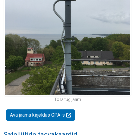
Toila tugijaam
Ava jaama kirjeldus GPA-s
Satelliitide taevakaardid