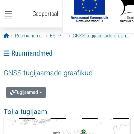
Liigu edasi põhisisu juurde
Geoportaal
Avaleht
Ruumiandmed
ESTPOS
GNSS tugijaamade graafikud
Ava menüü: Ruumiandmed
Ruumiandmed
GNSS tugijaamade graafikud
Tugijaamad
Toila tugijaam