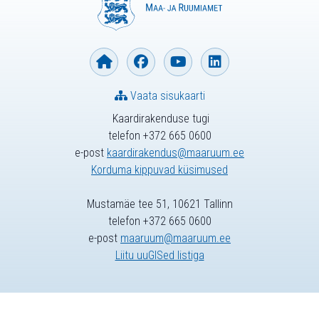
Vaata sisukaarti
Kaardirakenduse tugi
telefon +372 665 0600
e-post
kaardirakendus@maaruum.ee
Korduma kippuvad küsimused
Mustamäe tee 51, 10621 Tallinn
telefon +372 665 0600
e-post
maaruum@maaruum.ee
Liitu uuGISed listiga