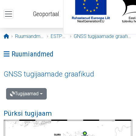
Liigu edasi põhisisu juurde
Geoportaal
Avaleht
Ruumiandmed
ESTPOS
GNSS tugijaamade graafikud
Ava menüü: Ruumiandmed
Ruumiandmed
GNSS tugijaamade graafikud
Tugijaamad
Pürksi tugijaam