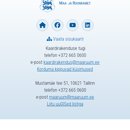
Vaata sisukaarti
Kaardirakenduse tugi
telefon +372 665 0600
e-post
kaardirakendus@maaruum.ee
Korduma kippuvad küsimused
Mustamäe tee 51, 10621 Tallinn
telefon +372 665 0600
e-post
maaruum@maaruum.ee
Liitu uuGISed listiga