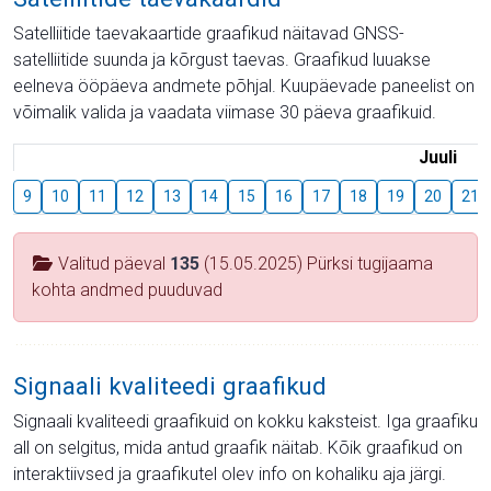
Satelliitide taevakaartide graafikud näitavad GNSS-
satelliitide suunda ja kõrgust taevas. Graafikud luuakse
eelneva ööpäeva andmete põhjal. Kuupäevade paneelist on
võimalik valida ja vaadata viimase 30 päeva graafikuid.
Juuli
9
10
11
12
13
14
15
16
17
18
19
20
21
Valitud päeval
135
(15.05.2025) Pürksi tugijaama
kohta andmed puuduvad
Signaali kvaliteedi graafikud
Signaali kvaliteedi graafikuid on kokku kaksteist. Iga graafiku
all on selgitus, mida antud graafik näitab. Kõik graafikud on
interaktiivsed ja graafikutel olev info on kohaliku aja järgi.