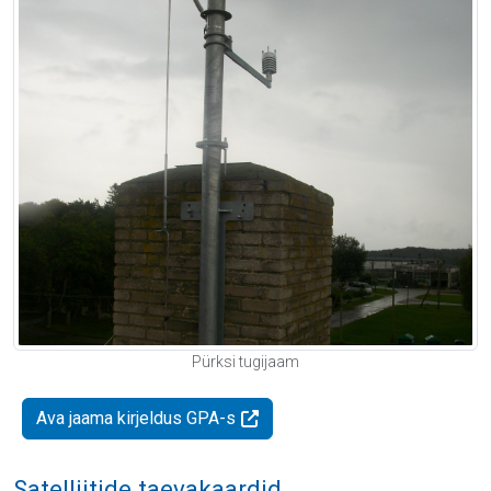
Pürksi tugijaam
Ava jaama kirjeldus GPA-s
Satelliitide taevakaardid