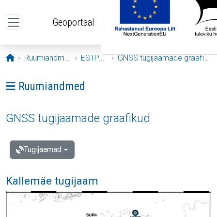
Liigu edasi põhisisu juurde
Geoportaal
Avaleht
Ruumiandmed
ESTPOS
GNSS tugijaamade graafikud
Ava menüü: Ruumiandmed
Ruumiandmed
GNSS tugijaamade graafikud
Tugijaamad
Kallemäe tugijaam