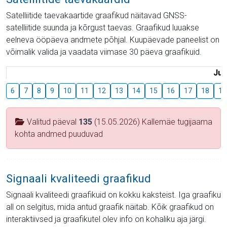
Satelliitide taevakaartide graafikud näitavad GNSS-
satelliitide suunda ja kõrgust taevas. Graafikud luuakse
eelneva ööpäeva andmete põhjal. Kuupäevade paneelist on
võimalik valida ja vaadata viimase 30 päeva graafikuid.
Juu
6
7
8
9
10
11
12
13
14
15
16
17
18
19
Valitud päeval
135
(15.05.2026) Kallemäe tugijaama
kohta andmed puuduvad
Signaali kvaliteedi graafikud
Signaali kvaliteedi graafikuid on kokku kaksteist. Iga graafiku
all on selgitus, mida antud graafik näitab. Kõik graafikud on
interaktiivsed ja graafikutel olev info on kohaliku aja järgi.