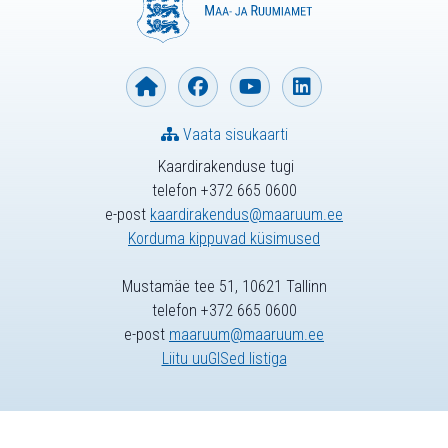
Vaata sisukaarti
Kaardirakenduse tugi
telefon +372 665 0600
e-post
kaardirakendus@maaruum.ee
Korduma kippuvad küsimused
Mustamäe tee 51, 10621 Tallinn
telefon +372 665 0600
e-post
maaruum@maaruum.ee
Liitu uuGISed listiga