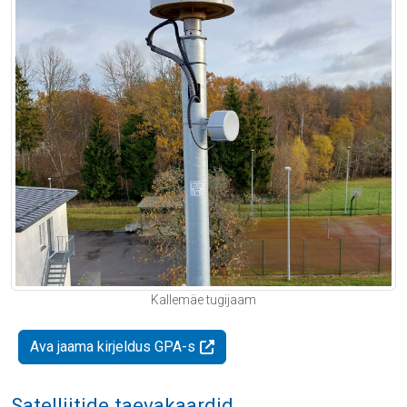
Kallemäe tugijaam
Ava jaama kirjeldus GPA-s
Satelliitide taevakaardid