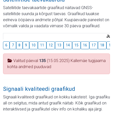
Satelliitide taevakaartide graafikud näitavad GNSS-
satelliitide suunda ja kõrgust taevas. Graafikud luuakse
eelneva ööpäeva andmete põhjal. Kuupäevade paneelist on
võimalik valida ja vaadata viimase 30 päeva graafikuid.
Juu
6
7
8
9
10
11
12
13
14
15
16
17
18
19
Valitud päeval
135
(15.05.2025) Kallemäe tugijaama
kohta andmed puuduvad
Signaali kvaliteedi graafikud
Signaali kvaliteedi graafikuid on kokku kaksteist. Iga graafiku
all on selgitus, mida antud graafik näitab. Kõik graafikud on
interaktiivsed ja graafikutel olev info on kohaliku aja järgi.