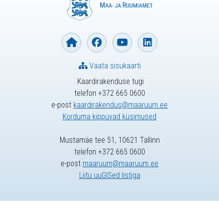
Vaata sisukaarti
Kaardirakenduse tugi
telefon +372 665 0600
e-post
kaardirakendus@maaruum.ee
Korduma kippuvad küsimused
Mustamäe tee 51, 10621 Tallinn
telefon +372 665 0600
e-post
maaruum@maaruum.ee
Liitu uuGISed listiga