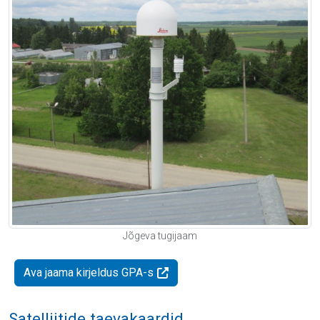
Jõgeva tugijaam
Ava jaama kirjeldus GPA-s
Satelliitide taevakaardid