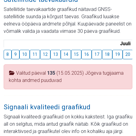
Satelliitide taevakaartide graafikud näitavad GNSS-
satelliitide suunda ja kõrgust taevas. Graafikud luuakse
eelneva ööpäeva andmete põhjal. Kuupäevade paneelist on
võimalik valida ja vaadata viimase 30 päeva graafikuid.
Juuli
8
9
10
11
12
13
14
15
16
17
18
19
20
Valitud päeval
135
(15.05.2025) Jõgeva tugijaama
kohta andmed puuduvad
Signaali kvaliteedi graafikud
Signaali kvaliteedi graafikuid on kokku kaksteist. Iga graafiku
all on selgitus, mida antud graafik näitab. Kõik graafikud on
interaktiivsed ja graafikutel olev info on kohaliku aja järgi.