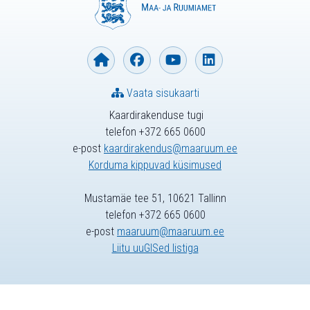
Vaata sisukaarti
Kaardirakenduse tugi
telefon +372 665 0600
e-post
kaardirakendus@maaruum.ee
Korduma kippuvad küsimused
Mustamäe tee 51, 10621 Tallinn
telefon +372 665 0600
e-post
maaruum@maaruum.ee
Liitu uuGISed listiga