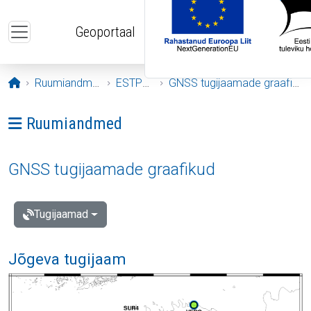
Liigu edasi põhisisu juurde
Geoportaal
Avaleht
Ruumiandmed
ESTPOS
GNSS tugijaamade graafikud
Ava menüü: Ruumiandmed
Ruumiandmed
GNSS tugijaamade graafikud
Tugijaamad
Jõgeva tugijaam