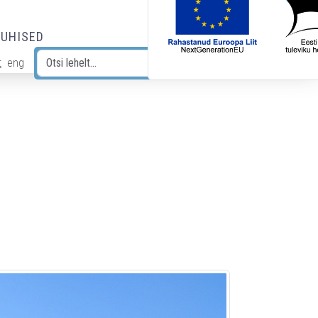
JUHISED
t
eng
Otsi