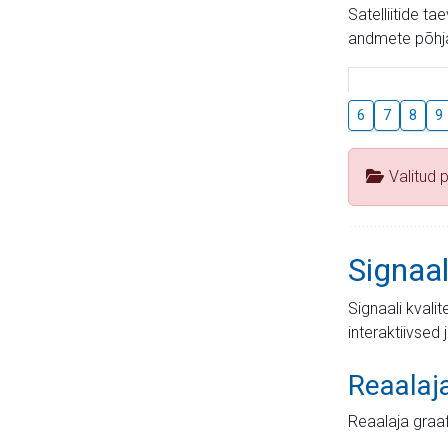
Satelliitide t
andmete põhja
6
7
8
9
Valitud 
Signaal
Signaali kvali
interaktiivsed 
Reaalaj
Reaalaja graa