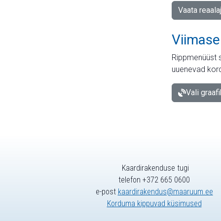
Vaata reaala
Viimase
Rippmenüüst s
uuenevad kord
Vali graaf
Kaardirakenduse tugi
telefon +372 665 0600
e-post
kaardirakendus@maaruum.ee
Korduma kippuvad küsimused