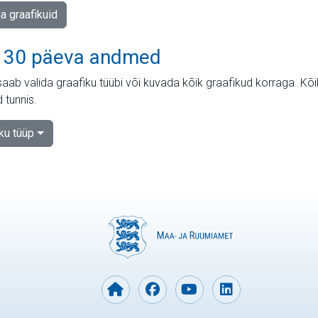
ja graafikuid
 30 päeva andmed
aab valida graafiku tüübi või kuvada kõik graafikud korraga. Kõ
 tunnis.
iku tüüp