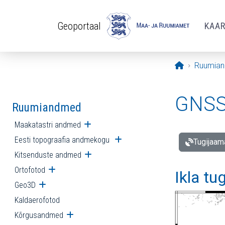
Liigu edasi põhisisu juurde
Geoportaal
KAA
Avaleht
Ruumia
GNSS 
Ruumiandmed
Maakatastri andmed
Ava alammenüü
Eesti topograafia andmekogu
Ava alammenüü
Tugijaam
Kitsenduste andmed
Ava alammenüü
Ortofotod
Ava alammenüü
Ikla tu
Geo3D
Ava alammenüü
Kaldaerofotod
Kõrgusandmed
Ava alammenüü