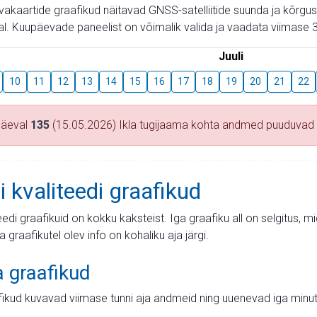
aevakaartide graafikud näitavad GNSS-satelliitide suunda ja kõr
l. Kuupäevade paneelist on võimalik valida ja vaadata viimase 3
Juuli
10
11
12
13
14
15
16
17
18
19
20
21
22
päeval
135
(15.05.2026) Ikla tugijaama kohta andmed puuduvad
i kvaliteedi graafikud
teedi graafikuid on kokku kaksteist. Iga graafiku all on selgitus, 
ja graafikutel olev info on kohaliku aja järgi.
a graafikud
fikud kuvavad viimase tunni aja andmeid ning uuenevad iga minut