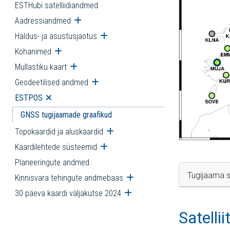
ESTHubi satelliidiandmed
Aadressiandmed
Ava alammenüü
Haldus- ja asustusjaotus
Ava alammenüü
Kohanimed
Ava alammenüü
Mullastiku kaart
Ava alammenüü
Geodeetilised andmed
Ava alammenüü
ESTPOS
Ava alammenüü
GNSS tugijaamade graafikud
Topokaardid ja aluskaardid
Ava alammenüü
Kaardilehtede süsteemid
Ava alammenüü
Planeeringute andmed
Tugijaama s
Kinnisvara tehingute andmebaas
Ava alammenüü
30 päeva kaardi väljakutse 2024
Ava alammenüü
Satelli