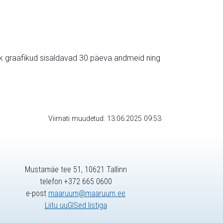
ik graafikud sisaldavad 30 päeva andmeid ning
Viimati muudetud: 13.06.2025 09:53
Mustamäe tee 51, 10621 Tallinn
telefon +372 665 0600
e-post
maaruum@maaruum.ee
Liitu uuGISed listiga