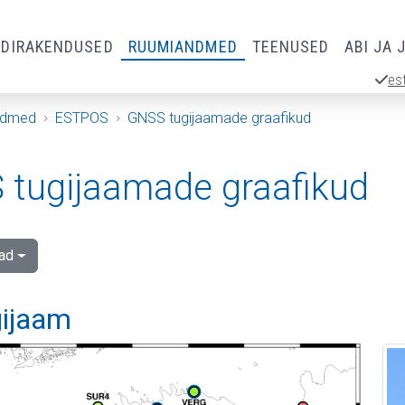
RDIRAKENDUSED
RUUMIANDMED
TEENUSED
ABI JA 
es
ndmed
ESTPOS
GNSS tugijaamade graafikud
tugijaamade graafikud
ad
gijaam