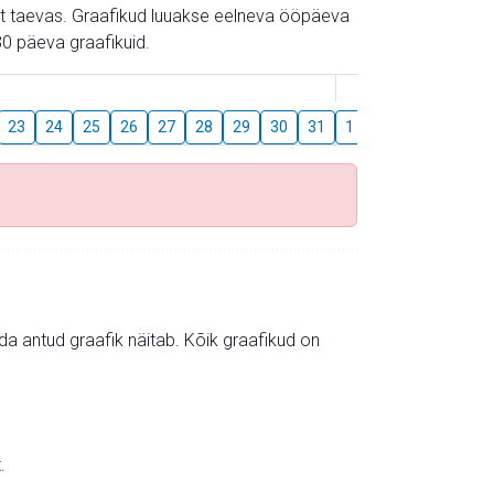
gust taevas. Graafikud luuakse eelneva ööpäeva
0 päeva graafikuid.
August
23
24
25
26
27
28
29
30
31
1
2
3
4
5
mida antud graafik näitab. Kõik graafikud on
.