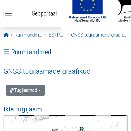
Liigu edasi põhisisu juurde
Geoportaal
Avaleht
Ruumiandmed
ESTPOS
GNSS tugijaamade graafikud
Ava menüü: Ruumiandmed
Ruumiandmed
GNSS tugijaamade graafikud
Tugijaamad
Ikla tugijaam