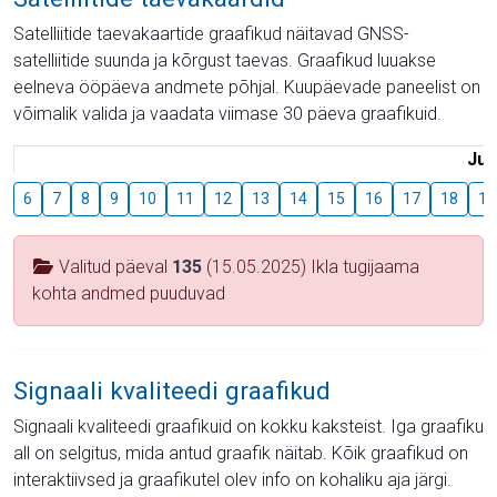
Satelliitide taevakaartide graafikud näitavad GNSS-
satelliitide suunda ja kõrgust taevas. Graafikud luuakse
eelneva ööpäeva andmete põhjal. Kuupäevade paneelist on
võimalik valida ja vaadata viimase 30 päeva graafikuid.
Juu
6
7
8
9
10
11
12
13
14
15
16
17
18
19
Valitud päeval
135
(15.05.2025) Ikla tugijaama
kohta andmed puuduvad
Signaali kvaliteedi graafikud
Signaali kvaliteedi graafikuid on kokku kaksteist. Iga graafiku
all on selgitus, mida antud graafik näitab. Kõik graafikud on
interaktiivsed ja graafikutel olev info on kohaliku aja järgi.