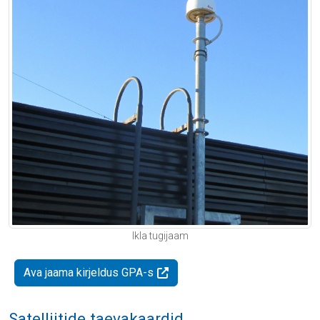
Ikla tugijaam
Ava jaama kirjeldus GPA-s
Satelliitide taevakaardid