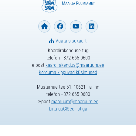
Vaata sisukaarti
Kaardirakenduse tugi
telefon +372 665 0600
e-post
kaardirakendus@maaruum.ee
Korduma kippuvad küsimused
Mustamäe tee 51, 10621 Tallinn
telefon +372 665 0600
e-post
maaruum@maaruum.ee
Liitu uuGISed listiga