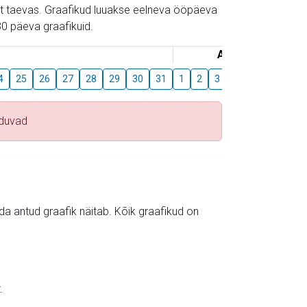
gust taevas. Graafikud luuakse eelneva ööpäeva
0 päeva graafikuid.
August
4
25
26
27
28
29
30
31
1
2
3
4
5
6
7
uduvad
mida antud graafik näitab. Kõik graafikud on
.