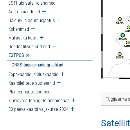
ESTHubi satelliidiandmed
Aadressiandmed
Ava alammenüü
Haldus- ja asustusjaotus
Ava alammenüü
Kohanimed
Ava alammenüü
Mullastiku kaart
Ava alammenüü
Geodeetilised andmed
Ava alammenüü
ESTPOS
Ava alammenüü
GNSS tugijaamade graafikud
Topokaardid ja aluskaardid
Ava alammenüü
Kaardilehtede süsteemid
Ava alammenüü
Planeeringute andmed
Tugijaama s
Kinnisvara tehingute andmebaas
Ava alammenüü
30 päeva kaardi väljakutse 2024
Ava alammenüü
Satelli