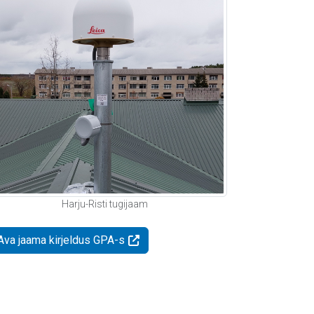
Harju-Risti tugijaam
Ava jaama kirjeldus GPA-s