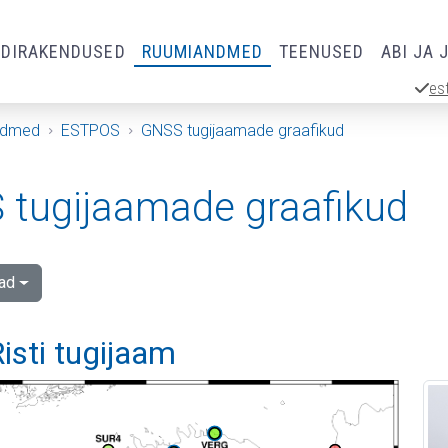
RDIRAKENDUSED
RUUMIANDMED
TEENUSED
ABI JA 
es
ndmed
ESTPOS
GNSS tugijaamade graafikud
tugijaamade graafikud
ad
isti tugijaam