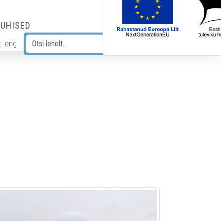
JUHISED
t
eng
Otsi