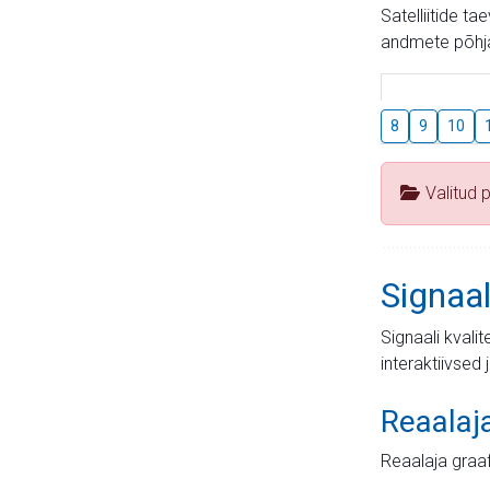
Satelliitide t
andmete põhja
8
9
10
Valitud 
Signaal
Signaali kvali
interaktiivsed 
Reaalaj
Reaalaja graa