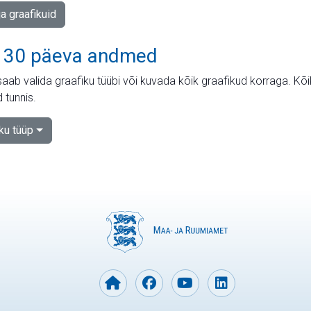
ja graafikuid
 30 päeva andmed
aab valida graafiku tüübi või kuvada kõik graafikud korraga. Kõ
 tunnis.
iku tüüp