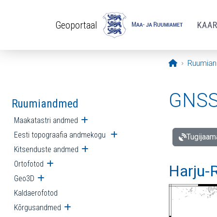
Liigu edasi põhisisu juurde
Geoportaal
KAA
Avaleht
Ruumia
GNSS 
Ruumiandmed
Maakatastri andmed
Ava alammenüü
Eesti topograafia andmekogu
Ava alammenüü
Tugijaam
Kitsenduste andmed
Ava alammenüü
Ortofotod
Ava alammenüü
Harju-R
Geo3D
Ava alammenüü
Kaldaerofotod
Kõrgusandmed
Ava alammenüü