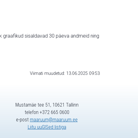
ik graafikud sisaldavad 30 päeva andmeid ning
Viimati muudetud: 13.06.2025 09:53
Mustamäe tee 51, 10621 Tallinn
telefon +372 665 0600
e-post
maaruum@maaruum.ee
Liitu uuGISed listiga