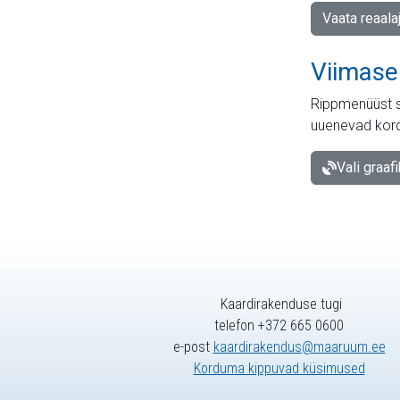
Vaata reaala
Viimase
Rippmenüüst s
uuenevad kord
Vali graaf
Kaardirakenduse tugi
telefon +372 665 0600
e-post
kaardirakendus@maaruum.ee
Korduma kippuvad küsimused