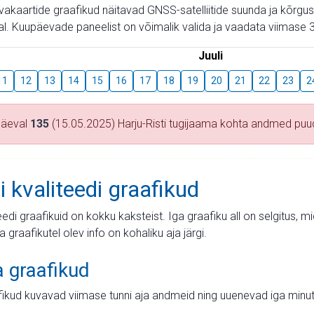
aevakaartide graafikud näitavad GNSS-satelliitide suunda ja kõr
l. Kuupäevade paneelist on võimalik valida ja vaadata viimase 3
Juuli
11
12
13
14
15
16
17
18
19
20
21
22
23
2
päeval
135
(15.05.2025) Harju-Risti tugijaama kohta andmed pu
i kvaliteedi graafikud
teedi graafikuid on kokku kaksteist. Iga graafiku all on selgitus, 
ja graafikutel olev info on kohaliku aja järgi.
a graafikud
fikud kuvavad viimase tunni aja andmeid ning uuenevad iga minut