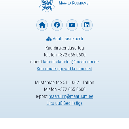
Vaata sisukaarti
Kaardirakenduse tugi
telefon +372 665 0600
e-post
kaardirakendus@maaruum.ee
Korduma kippuvad küsimused
Mustamäe tee 51, 10621 Tallinn
telefon +372 665 0600
e-post
maaruum@maaruum.ee
Liitu uuGISed listiga