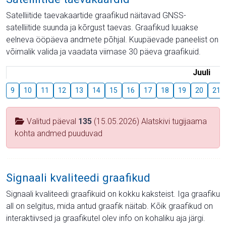
Satelliitide taevakaartide graafikud näitavad GNSS-
satelliitide suunda ja kõrgust taevas. Graafikud luuakse
eelneva ööpäeva andmete põhjal. Kuupäevade paneelist on
võimalik valida ja vaadata viimase 30 päeva graafikuid.
Juuli
9
10
11
12
13
14
15
16
17
18
19
20
21
Valitud päeval
135
(15.05.2026) Alatskivi tugijaama
kohta andmed puuduvad
Signaali kvaliteedi graafikud
Signaali kvaliteedi graafikuid on kokku kaksteist. Iga graafiku
all on selgitus, mida antud graafik näitab. Kõik graafikud on
interaktiivsed ja graafikutel olev info on kohaliku aja järgi.