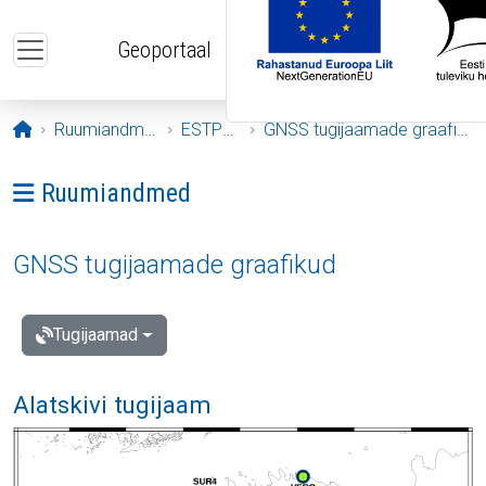
Liigu edasi põhisisu juurde
Geoportaal
Avaleht
Ruumiandmed
ESTPOS
GNSS tugijaamade graafikud
Ava menüü: Ruumiandmed
Ruumiandmed
GNSS tugijaamade graafikud
Tugijaamad
Alatskivi tugijaam