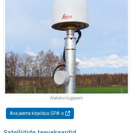
Alatskivi tugijaam
Ava jaama kirjeldus GPA-s
Satelliitide taevakaardid