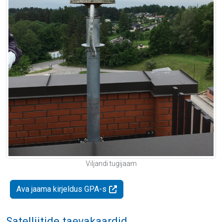
Viljandi tugijaam
Ava jaama kirjeldus GPA-s
Satelliitide taevakaardid