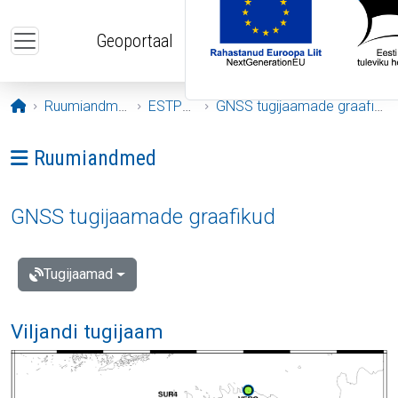
Liigu edasi põhisisu juurde
Geoportaal
Avaleht
Ruumiandmed
ESTPOS
GNSS tugijaamade graafikud
Ava menüü: Ruumiandmed
Ruumiandmed
GNSS tugijaamade graafikud
Tugijaamad
Viljandi tugijaam