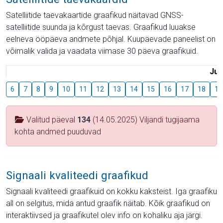
Satelliitide taevakaartide graafikud näitavad GNSS-
satelliitide suunda ja kõrgust taevas. Graafikud luuakse
eelneva ööpäeva andmete põhjal. Kuupäevade paneelist on
võimalik valida ja vaadata viimase 30 päeva graafikuid.
Juu
6
7
8
9
10
11
12
13
14
15
16
17
18
19
Valitud päeval
134
(14.05.2025) Viljandi tugijaama
kohta andmed puuduvad
Signaali kvaliteedi graafikud
Signaali kvaliteedi graafikuid on kokku kaksteist. Iga graafiku
all on selgitus, mida antud graafik näitab. Kõik graafikud on
interaktiivsed ja graafikutel olev info on kohaliku aja järgi.