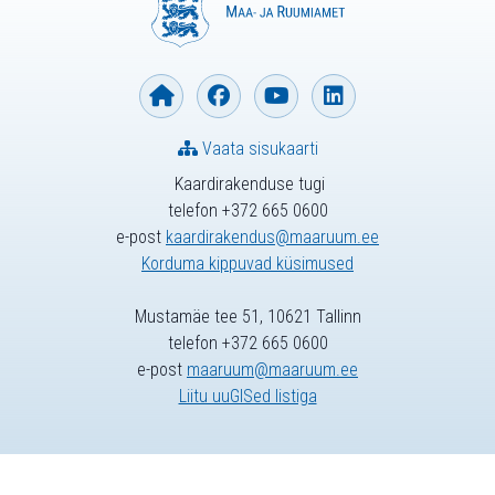
Vaata sisukaarti
Kaardirakenduse tugi
telefon +372 665 0600
e-post
kaardirakendus@maaruum.ee
Korduma kippuvad küsimused
Mustamäe tee 51, 10621 Tallinn
telefon +372 665 0600
e-post
maaruum@maaruum.ee
Liitu uuGISed listiga