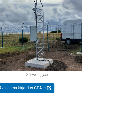
Sõrve tugijaam
Ava jaama kirjeldus GPA-s