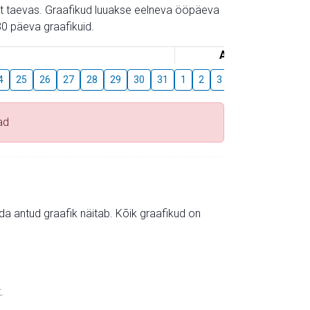
gust taevas. Graafikud luuakse eelneva ööpäeva
0 päeva graafikuid.
August
4
25
26
27
28
29
30
31
1
2
3
4
5
6
7
ad
mida antud graafik näitab. Kõik graafikud on
.