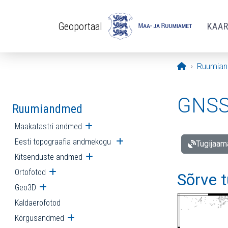
Liigu edasi põhisisu juurde
Geoportaal
KAA
Avaleht
Ruumia
GNSS 
Ruumiandmed
Maakatastri andmed
Ava alammenüü
Eesti topograafia andmekogu
Ava alammenüü
Tugijaam
Kitsenduste andmed
Ava alammenüü
Ortofotod
Ava alammenüü
Sõrve 
Geo3D
Ava alammenüü
Kaldaerofotod
Kõrgusandmed
Ava alammenüü