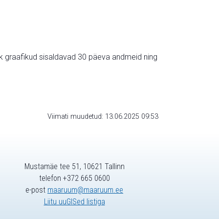
ik graafikud sisaldavad 30 päeva andmeid ning
Viimati muudetud: 13.06.2025 09:53
Mustamäe tee 51, 10621 Tallinn
telefon +372 665 0600
e-post
maaruum@maaruum.ee
Liitu uuGISed listiga