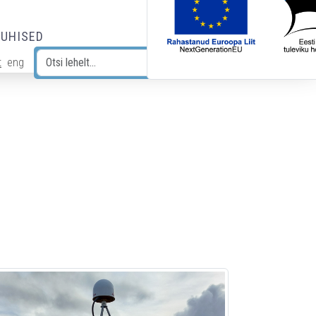
JUHISED
t
eng
Otsi