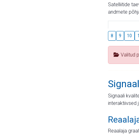
Satelliitide t
andmete põhja
8
9
10
Valitud 
Signaal
Signaali kvali
interaktiivsed 
Reaalaj
Reaalaja graa