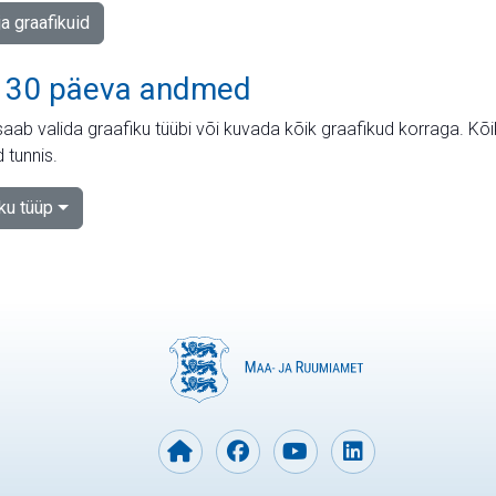
ja graafikuid
 30 päeva andmed
aab valida graafiku tüübi või kuvada kõik graafikud korraga. Kõ
 tunnis.
iku tüüp