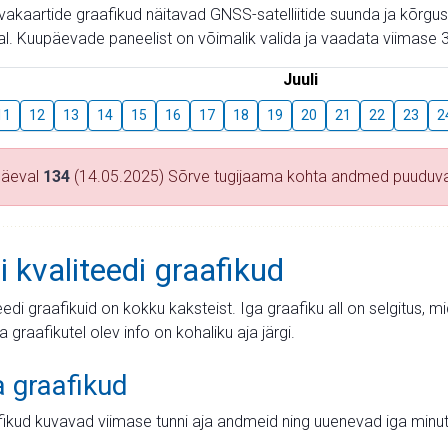
aevakaartide graafikud näitavad GNSS-satelliitide suunda ja kõr
l. Kuupäevade paneelist on võimalik valida ja vaadata viimase 3
Juuli
11
12
13
14
15
16
17
18
19
20
21
22
23
2
päeval
134
(14.05.2025) Sõrve tugijaama kohta andmed puuduv
i kvaliteedi graafikud
teedi graafikuid on kokku kaksteist. Iga graafiku all on selgitus, 
ja graafikutel olev info on kohaliku aja järgi.
a graafikud
fikud kuvavad viimase tunni aja andmeid ning uuenevad iga minut