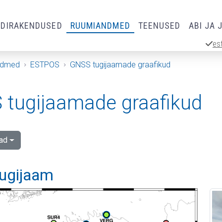
RDIRAKENDUSED
RUUMIANDMED
TEENUSED
ABI JA 
es
ndmed
ESTPOS
GNSS tugijaamade graafikud
tugijaamade graafikud
ad
tugijaam