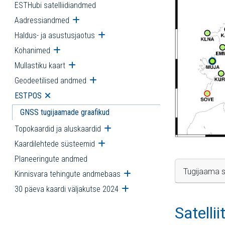
ESTHubi satelliidiandmed
Aadressiandmed
Ava alammenüü
Haldus- ja asustusjaotus
Ava alammenüü
Kohanimed
Ava alammenüü
Mullastiku kaart
Ava alammenüü
Geodeetilised andmed
Ava alammenüü
ESTPOS
Ava alammenüü
GNSS tugijaamade graafikud
Topokaardid ja aluskaardid
Ava alammenüü
Kaardilehtede süsteemid
Ava alammenüü
Planeeringute andmed
Tugijaama s
Kinnisvara tehingute andmebaas
Ava alammenüü
30 päeva kaardi väljakutse 2024
Ava alammenüü
Satelli