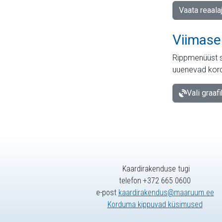
Vaata reaala
Viimase
Rippmenüüst s
uuenevad kord
Vali graaf
Kaardirakenduse tugi
telefon +372 665 0600
e-post
kaardirakendus@maaruum.ee
Korduma kippuvad küsimused