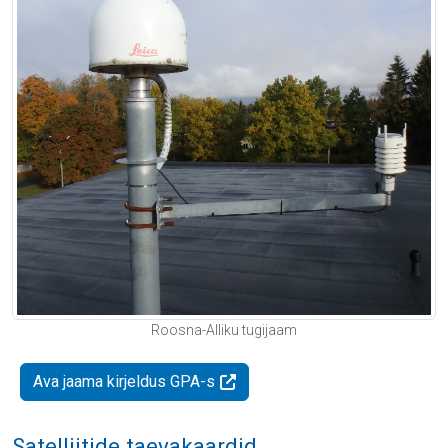
Roosna-Alliku tugijaam
Ava jaama kirjeldus GPA-s
Satelliitide taevakaardid