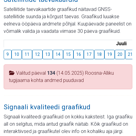
Satelliitide taevakaartide graafikud näitavad GNSS-
satelliitide suunda ja kõrgust taevas. Graafikud luuakse
eelneva ööpäeva andmete põhjal. Kuupäevade paneelist on
võimalik valida ja vaadata viimase 30 päeva graafikuid.
Juuli
9
10
11
12
13
14
15
16
17
18
19
20
21
Valitud päeval
134
(14.05.2025) Roosna-Alliku
tugijaama kohta andmed puuduvad
Signaali kvaliteedi graafikud
Signaali kvaliteedi graafikuid on kokku kaksteist. Iga graafiku
all on selgitus, mida antud graafik näitab. Kõik graafikud on
interaktiivsed ja graafikutel olev info on kohaliku aja järgi.