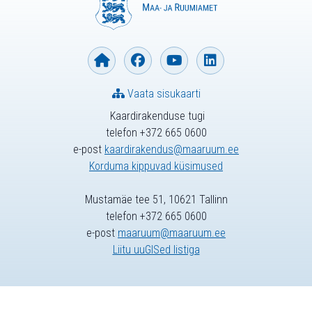
Vaata sisukaarti
Kaardirakenduse tugi
telefon +372 665 0600
e-post
kaardirakendus@maaruum.ee
Korduma kippuvad küsimused
Mustamäe tee 51, 10621 Tallinn
telefon +372 665 0600
e-post
maaruum@maaruum.ee
Liitu uuGISed listiga