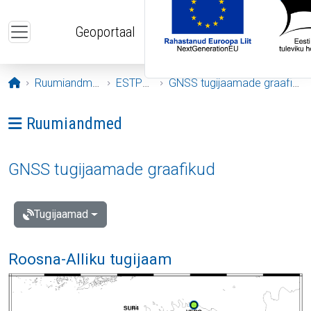
Liigu edasi põhisisu juurde
Geoportaal
Avaleht
Ruumiandmed
ESTPOS
GNSS tugijaamade graafikud
Ava menüü: Ruumiandmed
Ruumiandmed
GNSS tugijaamade graafikud
Tugijaamad
Roosna-Alliku tugijaam