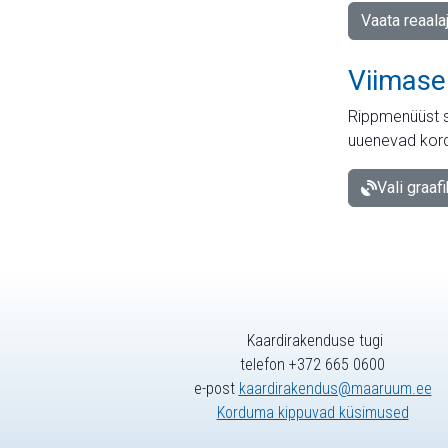
Vaata reaala
Viimase
Rippmenüüst s
uuenevad kord
Vali graaf
Kaardirakenduse tugi
telefon +372 665 0600
e-post
kaardirakendus@maaruum.ee
Korduma kippuvad küsimused