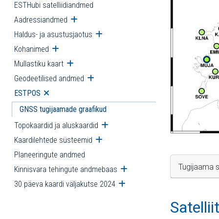
ESTHubi satelliidiandmed
Aadressiandmed
Ava alammenüü
Haldus- ja asustusjaotus
Ava alammenüü
Kohanimed
Ava alammenüü
Mullastiku kaart
Ava alammenüü
Geodeetilised andmed
Ava alammenüü
ESTPOS
Ava alammenüü
GNSS tugijaamade graafikud
Topokaardid ja aluskaardid
Ava alammenüü
Kaardilehtede süsteemid
Ava alammenüü
Planeeringute andmed
Tugijaama s
Kinnisvara tehingute andmebaas
Ava alammenüü
30 päeva kaardi väljakutse 2024
Ava alammenüü
Satelli