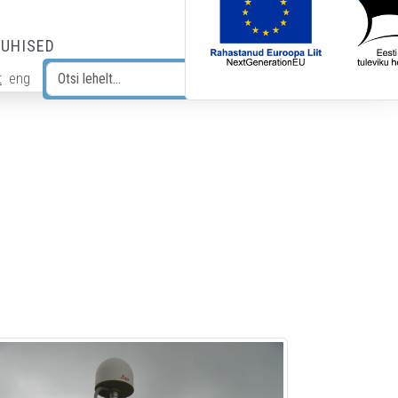
JUHISED
t
eng
Otsi