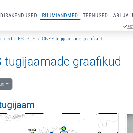
RDIRAKENDUSED
RUUMIANDMED
TEENUSED
ABI JA 
es
ndmed
ESTPOS
GNSS tugijaamade graafikud
tugijaamade graafikud
ad
 tugijaam