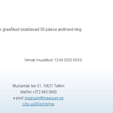
ik graafikud sisaldavad 30 päeva andmeid ning
Viimati muudetud: 13.06.2025 09:53
Mustamäe tee 51, 10621 Tallinn
telefon +372 665 0600
e-post
maaruum@maaruum.ee
Liitu uuGISed listiga