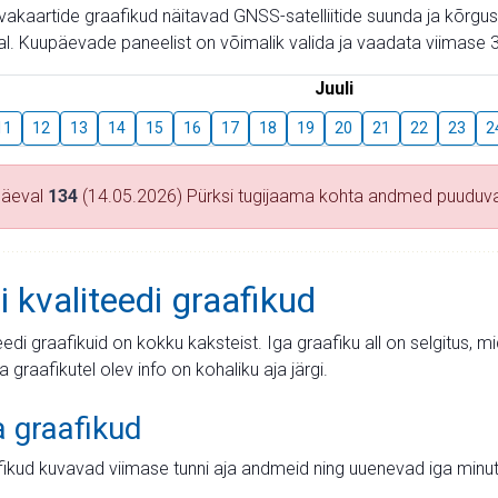
aevakaartide graafikud näitavad GNSS-satelliitide suunda ja kõr
l. Kuupäevade paneelist on võimalik valida ja vaadata viimase 3
Juuli
11
12
13
14
15
16
17
18
19
20
21
22
23
2
päeval
134
(14.05.2026) Pürksi tugijaama kohta andmed puuduv
i kvaliteedi graafikud
teedi graafikuid on kokku kaksteist. Iga graafiku all on selgitus, 
ja graafikutel olev info on kohaliku aja järgi.
a graafikud
fikud kuvavad viimase tunni aja andmeid ning uuenevad iga minut