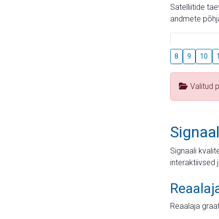
Satelliitide t
andmete põhja
8
9
10
Valitud 
Signaal
Signaali kvali
interaktiivsed 
Reaalaj
Reaalaja graa