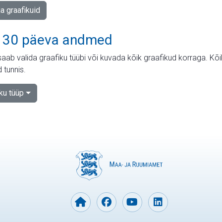
ja graafikuid
 30 päeva andmed
aab valida graafiku tüübi või kuvada kõik graafikud korraga. Kõ
 tunnis.
iku tüüp