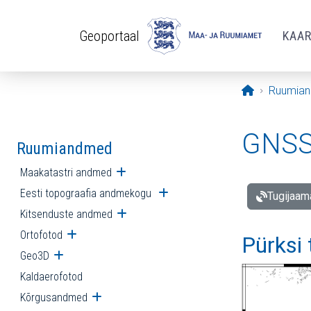
Liigu edasi põhisisu juurde
Geoportaal
KAA
Avaleht
Ruumia
GNSS 
Ruumiandmed
Maakatastri andmed
Ava alammenüü
Eesti topograafia andmekogu
Ava alammenüü
Tugijaam
Kitsenduste andmed
Ava alammenüü
Ortofotod
Ava alammenüü
Pürksi
Geo3D
Ava alammenüü
Kaldaerofotod
Kõrgusandmed
Ava alammenüü