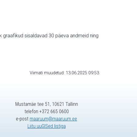
ik graafikud sisaldavad 30 päeva andmeid ning
Viimati muudetud: 13.06.2025 09:53
Mustamäe tee 51, 10621 Tallinn
telefon +372 665 0600
e-post
maaruum@maaruum.ee
Liitu uuGISed listiga