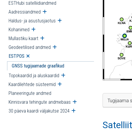
ESTHubi satelliidiandmed
Aadressiandmed
Ava alammenüü
Haldus- ja asustusjaotus
Ava alammenüü
Kohanimed
Ava alammenüü
Mullastiku kaart
Ava alammenüü
Geodeetilised andmed
Ava alammenüü
ESTPOS
Ava alammenüü
GNSS tugijaamade graafikud
Topokaardid ja aluskaardid
Ava alammenüü
Kaardilehtede süsteemid
Ava alammenüü
Planeeringute andmed
Tugijaama s
Kinnisvara tehingute andmebaas
Ava alammenüü
30 päeva kaardi väljakutse 2024
Ava alammenüü
Satelli