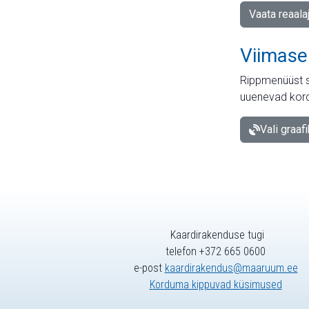
Vaata reaala
Viimase
Rippmenüüst s
uuenevad kord
Vali graaf
Kaardirakenduse tugi
telefon +372 665 0600
e-post
kaardirakendus@maaruum.ee
Korduma kippuvad küsimused