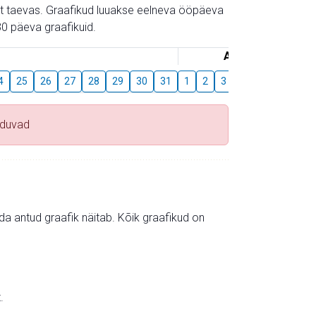
gust taevas. Graafikud luuakse eelneva ööpäeva
0 päeva graafikuid.
August
4
25
26
27
28
29
30
31
1
2
3
4
5
6
7
uduvad
mida antud graafik näitab. Kõik graafikud on
.