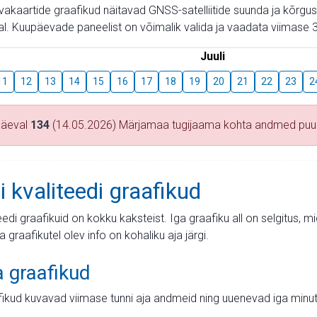
aevakaartide graafikud näitavad GNSS-satelliitide suunda ja kõr
l. Kuupäevade paneelist on võimalik valida ja vaadata viimase 3
Juuli
11
12
13
14
15
16
17
18
19
20
21
22
23
2
päeval
134
(14.05.2026) Märjamaa tugijaama kohta andmed pu
i kvaliteedi graafikud
teedi graafikuid on kokku kaksteist. Iga graafiku all on selgitus, 
ja graafikutel olev info on kohaliku aja järgi.
a graafikud
fikud kuvavad viimase tunni aja andmeid ning uuenevad iga minut