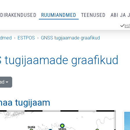
RDIRAKENDUSED
RUUMIANDMED
TEENUSED
ABI JA 
es
ndmed
ESTPOS
GNSS tugijaamade graafikud
tugijaamade graafikud
ad
aa tugijaam