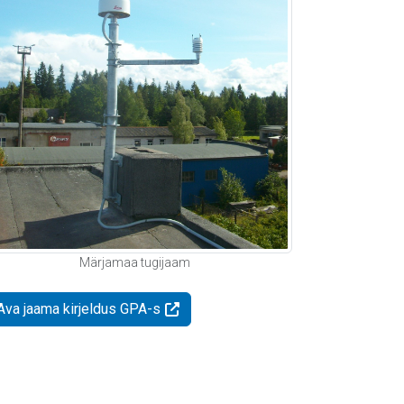
Märjamaa tugijaam
Ava jaama kirjeldus GPA-s