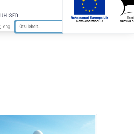
JUHISED
t
eng
Otsi