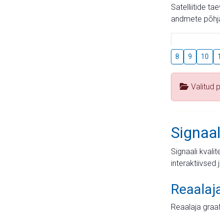
Satelliitide t
andmete põhja
8
9
10
Valitud 
Signaal
Signaali kvali
interaktiivsed 
Reaalaj
Reaalaja graa