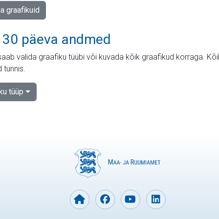
ja graafikuid
 30 päeva andmed
aab valida graafiku tüübi või kuvada kõik graafikud korraga. Kõ
 tunnis.
iku tüüp