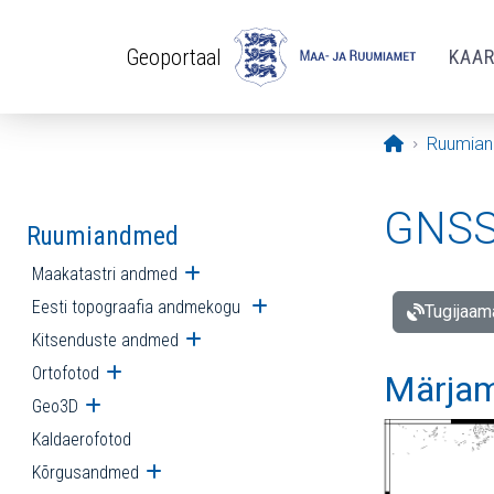
Liigu edasi põhisisu juurde
Geoportaal
KAA
Avaleht
Ruumia
GNSS 
Ruumiandmed
Maakatastri andmed
Ava alammenüü
Eesti topograafia andmekogu
Ava alammenüü
Tugijaam
Kitsenduste andmed
Ava alammenüü
Ortofotod
Ava alammenüü
Märjam
Geo3D
Ava alammenüü
Kaldaerofotod
Kõrgusandmed
Ava alammenüü