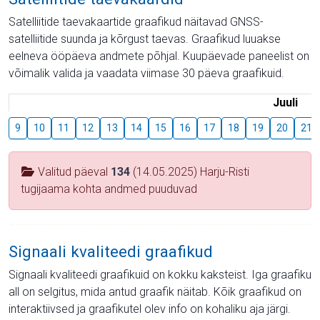
Satelliitide taevakaartide graafikud näitavad GNSS-
satelliitide suunda ja kõrgust taevas. Graafikud luuakse
eelneva ööpäeva andmete põhjal. Kuupäevade paneelist on
võimalik valida ja vaadata viimase 30 päeva graafikuid.
Juuli
9
10
11
12
13
14
15
16
17
18
19
20
21
Valitud päeval
134
(14.05.2025) Harju-Risti
tugijaama kohta andmed puuduvad
Signaali kvaliteedi graafikud
Signaali kvaliteedi graafikuid on kokku kaksteist. Iga graafiku
all on selgitus, mida antud graafik näitab. Kõik graafikud on
interaktiivsed ja graafikutel olev info on kohaliku aja järgi.