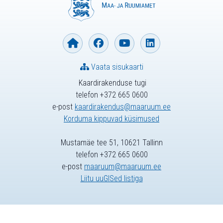
Vaata sisukaarti
Kaardirakenduse tugi
telefon +372 665 0600
e-post
kaardirakendus@maaruum.ee
Korduma kippuvad küsimused
Mustamäe tee 51, 10621 Tallinn
telefon +372 665 0600
e-post
maaruum@maaruum.ee
Liitu uuGISed listiga