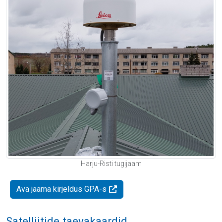
Harju-Risti tugijaam
Ava jaama kirjeldus GPA-s
Satelliitide taevakaardid