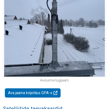
Avinurme tugijaam
Ava jaama kirjeldus GPA-s
Satelliitide taevakaardid