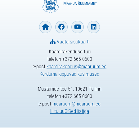
Vaata sisukaarti
Kaardirakenduse tugi
telefon +372 665 0600
e-post
kaardirakendus@maaruum.ee
Korduma kippuvad küsimused
Mustamäe tee 51, 10621 Tallinn
telefon +372 665 0600
e-post
maaruum@maaruum.ee
Liitu uuGISed listiga