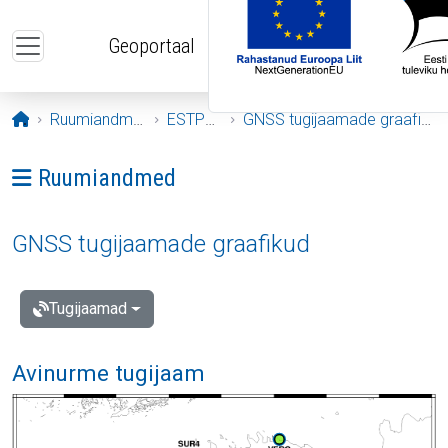
Liigu edasi põhisisu juurde
Geoportaal
Avaleht
Ruumiandmed
ESTPOS
GNSS tugijaamade graafikud
Ava menüü: Ruumiandmed
Ruumiandmed
GNSS tugijaamade graafikud
Tugijaamad
Avinurme tugijaam