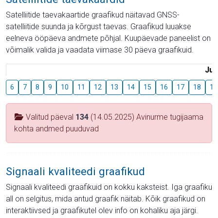
Satelliitide taevakaartide graafikud näitavad GNSS-
satelliitide suunda ja kõrgust taevas. Graafikud luuakse
eelneva ööpäeva andmete põhjal. Kuupäevade paneelist on
võimalik valida ja vaadata viimase 30 päeva graafikuid.
Juu
6
7
8
9
10
11
12
13
14
15
16
17
18
19
Valitud päeval
134
(14.05.2025) Avinurme tugijaama
kohta andmed puuduvad
Signaali kvaliteedi graafikud
Signaali kvaliteedi graafikuid on kokku kaksteist. Iga graafiku
all on selgitus, mida antud graafik näitab. Kõik graafikud on
interaktiivsed ja graafikutel olev info on kohaliku aja järgi.