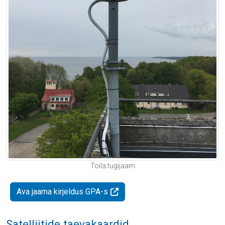
Toila tugijaam
Ava jaama kirjeldus GPA-s
Satelliitide taevakaardid