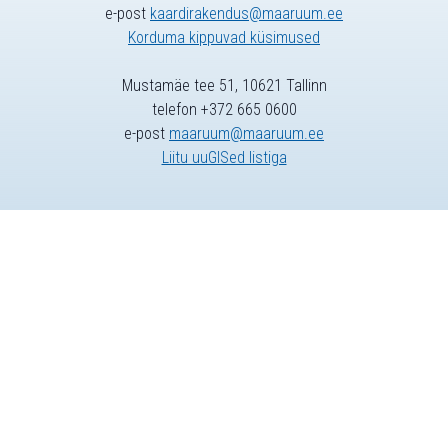
e-post
kaardirakendus@maaruum.ee
Korduma kippuvad küsimused
Mustamäe tee 51, 10621 Tallinn
telefon +372 665 0600
e-post
maaruum@maaruum.ee
Liitu uuGISed listiga