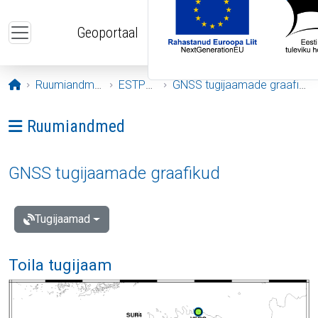
Liigu edasi põhisisu juurde
Geoportaal
Avaleht
Ruumiandmed
ESTPOS
GNSS tugijaamade graafikud
Ava menüü: Ruumiandmed
Ruumiandmed
GNSS tugijaamade graafikud
Tugijaamad
Toila tugijaam