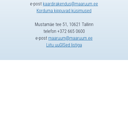
e-post
kaardirakendus@maaruum.ee
Korduma kippuvad küsimused
Mustamäe tee 51, 10621 Tallinn
telefon +372 665 0600
e-post
maaruum@maaruum.ee
Liitu uuGISed listiga