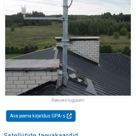
Rakvere tugijaam
Ava jaama kirjeldus GPA-s
Satelliitide taevakaardid