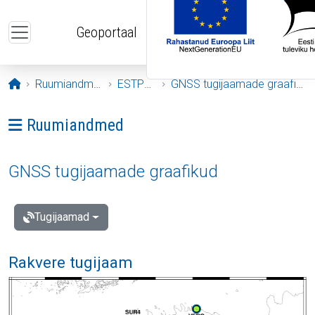
Liigu edasi põhisisu juurde
Geoportaal
Avaleht
Ruumiandmed
ESTPOS
GNSS tugijaamade graafikud
Ava menüü: Ruumiandmed
Ruumiandmed
GNSS tugijaamade graafikud
Tugijaamad
Rakvere tugijaam