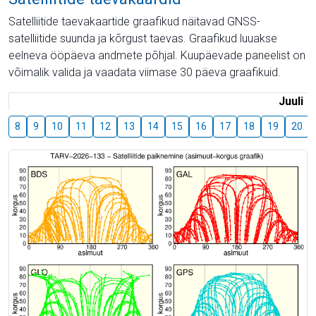
Satelliitide taevakaartide graafikud näitavad GNSS-
satelliitide suunda ja kõrgust taevas. Graafikud luuakse
eelneva ööpäeva andmete põhjal. Kuupäevade paneelist on
võimalik valida ja vaadata viimase 30 päeva graafikuid.
Juuli
8
9
10
11
12
13
14
15
16
17
18
19
20