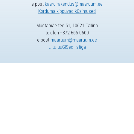
e-post
kaardirakendus@maaruum.ee
Korduma kippuvad küsimused
Mustamäe tee 51, 10621 Tallinn
telefon +372 665 0600
e-post
maaruum@maaruum.ee
Liitu uuGISed listiga