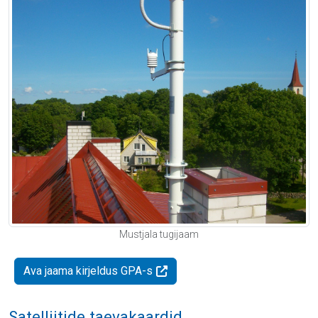
Mustjala tugijaam
Ava jaama kirjeldus GPA-s
Satelliitide taevakaardid