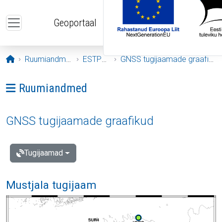
Liigu edasi põhisisu juurde
Geoportaal
Avaleht
Ruumiandmed
ESTPOS
GNSS tugijaamade graafikud
Ava menüü: Ruumiandmed
Ruumiandmed
GNSS tugijaamade graafikud
Tugijaamad
Mustjala tugijaam