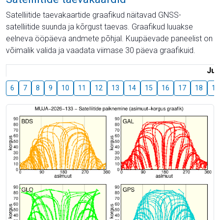
Satelliitide taevakaartide graafikud näitavad GNSS-
satelliitide suunda ja kõrgust taevas. Graafikud luuakse
eelneva ööpäeva andmete põhjal. Kuupäevade paneelist on
võimalik valida ja vaadata viimase 30 päeva graafikuid.
Juu
6
7
8
9
10
11
12
13
14
15
16
17
18
19