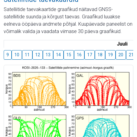
Satelliitide taevakaartide graafikud näitavad GNSS-
satelliitide suunda ja kõrgust taevas. Graafikud luuakse
eelneva ööpäeva andmete põhjal. Kuupäevade paneelist on
võimalik valida ja vaadata viimase 30 päeva graafikuid.
Juuli
9
10
11
12
13
14
15
16
17
18
19
20
21