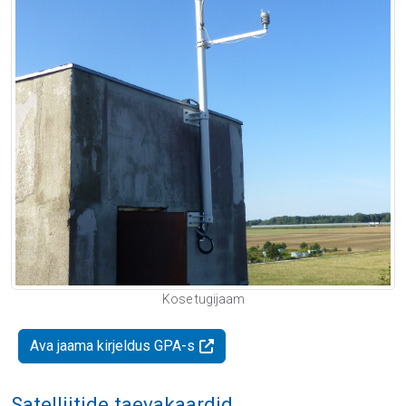
Kose tugijaam
Ava jaama kirjeldus GPA-s
Satelliitide taevakaardid