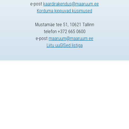
e-post
kaardirakendus@maaruum.ee
Korduma kippuvad küsimused
Mustamäe tee 51, 10621 Tallinn
telefon +372 665 0600
e-post
maaruum@maaruum.ee
Liitu uuGISed listiga