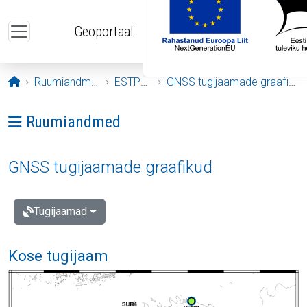
Liigu edasi põhisisu juurde
Geoportaal
Avaleht
Ruumiandmed
ESTPOS
GNSS tugijaamade graafikud
Ava menüü: Ruumiandmed
Ruumiandmed
GNSS tugijaamade graafikud
Tugijaamad
Kose tugijaam