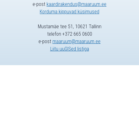
e-post
kaardirakendus@maaruum.ee
Korduma kippuvad küsimused
Mustamäe tee 51, 10621 Tallinn
telefon +372 665 0600
e-post
maaruum@maaruum.ee
Liitu uuGISed listiga