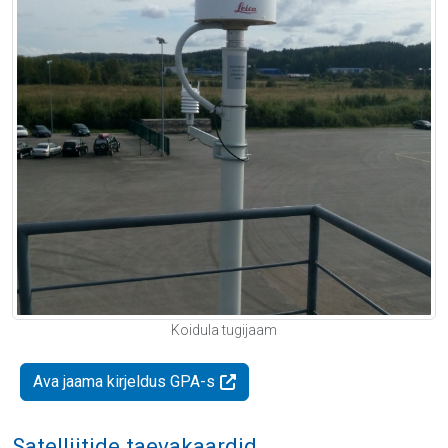
Koidula tugijaam
Ava jaama kirjeldus GPA-s
Satelliitide taevakaardid