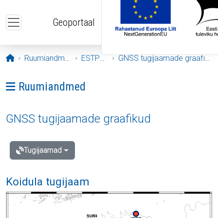
Liigu edasi põhisisu juurde
Geoportaal
Avaleht
Ruumiandmed
ESTPOS
GNSS tugijaamade graafikud
Ava menüü: Ruumiandmed
Ruumiandmed
GNSS tugijaamade graafikud
Tugijaamad
Koidula tugijaam