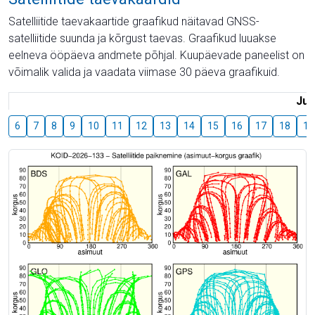
Satelliitide taevakaartide graafikud näitavad GNSS-
satelliitide suunda ja kõrgust taevas. Graafikud luuakse
eelneva ööpäeva andmete põhjal. Kuupäevade paneelist on
võimalik valida ja vaadata viimase 30 päeva graafikuid.
Juu
6
7
8
9
10
11
12
13
14
15
16
17
18
19