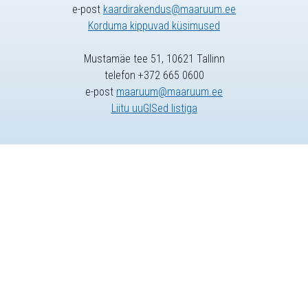
e-post
kaardirakendus@maaruum.ee
Korduma kippuvad küsimused
Mustamäe tee 51, 10621 Tallinn
telefon +372 665 0600
e-post
maaruum@maaruum.ee
Liitu uuGISed listiga