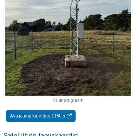
Kalana tugijaam
Ava jaama kirjeldus GPA-s
Satelliitide taevakaardid