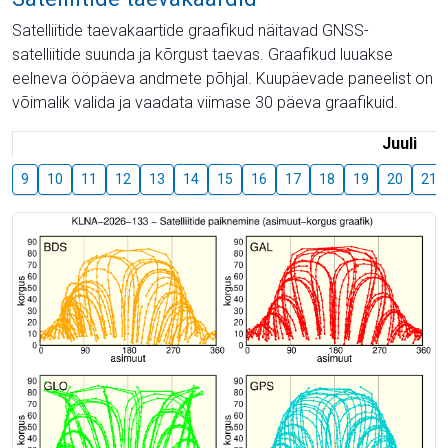
Satelliitide taevakaartide graafikud näitavad GNSS-
satelliitide suunda ja kõrgust taevas. Graafikud luuakse
eelneva ööpäeva andmete põhjal. Kuupäevade paneelist on
võimalik valida ja vaadata viimase 30 päeva graafikuid.
Juuli
9
10
11
12
13
14
15
16
17
18
19
20
21