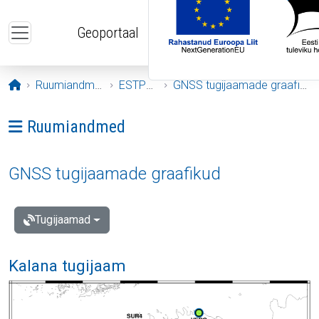
Liigu edasi põhisisu juurde
Geoportaal
Avaleht
Ruumiandmed
ESTPOS
GNSS tugijaamade graafikud
Ava menüü: Ruumiandmed
Ruumiandmed
GNSS tugijaamade graafikud
Tugijaamad
Kalana tugijaam