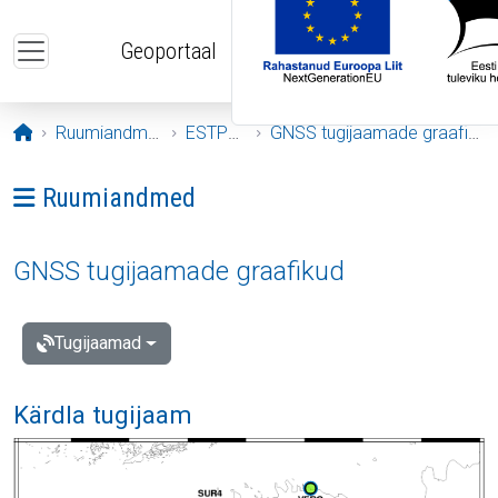
Liigu edasi põhisisu juurde
Geoportaal
Avaleht
Ruumiandmed
ESTPOS
GNSS tugijaamade graafikud
Ava menüü: Ruumiandmed
Ruumiandmed
GNSS tugijaamade graafikud
Tugijaamad
Kärdla tugijaam