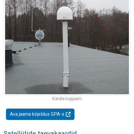
Kärdla tugijaam
Ava jaama kirjeldus GPA-s
Satelliitide taevakaardid