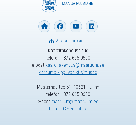
Vaata sisukaarti
Kaardirakenduse tugi
telefon +372 665 0600
e-post
kaardirakendus@maaruum.ee
Korduma kippuvad küsimused
Mustamäe tee 51, 10621 Tallinn
telefon +372 665 0600
e-post
maaruum@maaruum.ee
Liitu uuGISed listiga