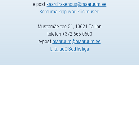
e-post
kaardirakendus@maaruum.ee
Korduma kippuvad küsimused
Mustamäe tee 51, 10621 Tallinn
telefon +372 665 0600
e-post
maaruum@maaruum.ee
Liitu uuGISed listiga