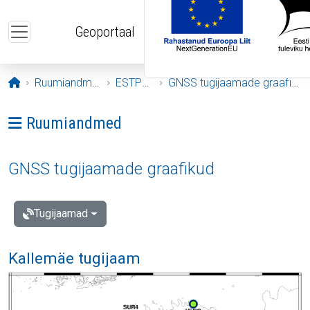
Liigu edasi põhisisu juurde
Geoportaal
Avaleht
Ruumiandmed
ESTPOS
GNSS tugijaamade graafikud
Ava menüü: Ruumiandmed
Ruumiandmed
GNSS tugijaamade graafikud
Tugijaamad
Kallemäe tugijaam