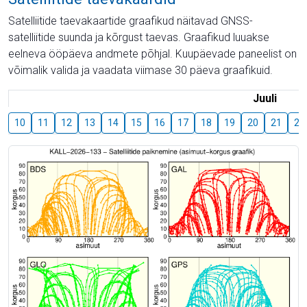
Satelliitide taevakaartide graafikud näitavad GNSS-
satelliitide suunda ja kõrgust taevas. Graafikud luuakse
eelneva ööpäeva andmete põhjal. Kuupäevade paneelist on
võimalik valida ja vaadata viimase 30 päeva graafikuid.
Juuli
10
11
12
13
14
15
16
17
18
19
20
21
22