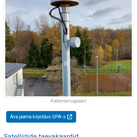
Kallemäe tugijaam
Ava jaama kirjeldus GPA-s
Satelliitide taevakaardid