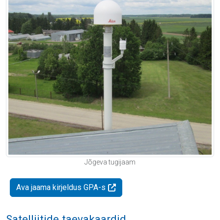
Jõgeva tugijaam
Ava jaama kirjeldus GPA-s
Satelliitide taevakaardid