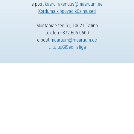
e-post
kaardirakendus@maaruum.ee
Korduma kippuvad küsimused
Mustamäe tee 51, 10621 Tallinn
telefon +372 665 0600
e-post
maaruum@maaruum.ee
Liitu uuGISed listiga