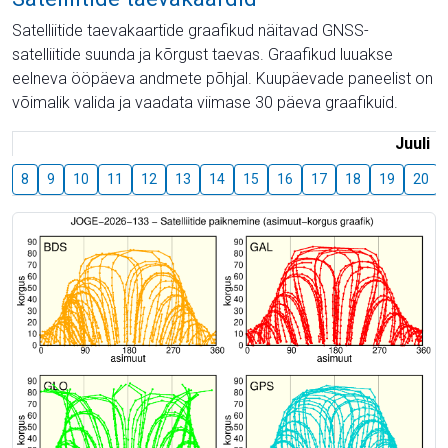
Satelliitide taevakaartide graafikud näitavad GNSS-
satelliitide suunda ja kõrgust taevas. Graafikud luuakse
eelneva ööpäeva andmete põhjal. Kuupäevade paneelist on
võimalik valida ja vaadata viimase 30 päeva graafikuid.
Juuli
8
9
10
11
12
13
14
15
16
17
18
19
20