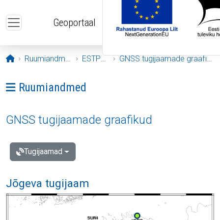
Liigu edasi põhisisu juurde
Geoportaal
Avaleht
Ruumiandmed
ESTPOS
GNSS tugijaamade graafikud
Ava menüü: Ruumiandmed
Ruumiandmed
GNSS tugijaamade graafikud
Tugijaamad
Jõgeva tugijaam