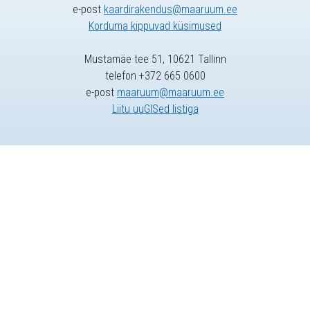
e-post
kaardirakendus@maaruum.ee
Korduma kippuvad küsimused
Mustamäe tee 51, 10621 Tallinn
telefon +372 665 0600
e-post
maaruum@maaruum.ee
Liitu uuGISed listiga