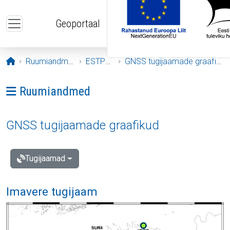
Liigu edasi põhisisu juurde
Geoportaal
Avaleht
Ruumiandmed
ESTPOS
GNSS tugijaamade graafikud
Ava menüü: Ruumiandmed
Ruumiandmed
GNSS tugijaamade graafikud
Tugijaamad
Imavere tugijaam