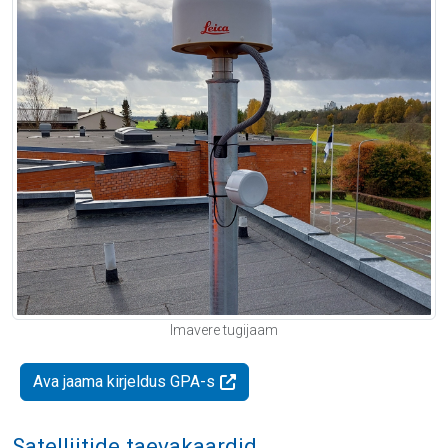
Imavere tugijaam
Ava jaama kirjeldus GPA-s
Satelliitide taevakaardid