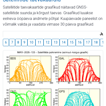
Satelliitide taevakaartide graafikud näitavad GNSS-
satelliitide suunda ja kõrgust taevas. Graafikud luuakse
eelneva ööpäeva andmete põhjal. Kuupäevade paneelist on
võimalik valida ja vaadata viimase 30 päeva graafikuid.
Juu
6
7
8
9
10
11
12
13
14
15
16
17
18
19