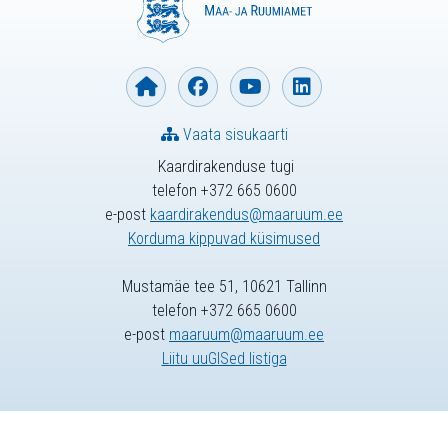
Vaata sisukaarti
Kaardirakenduse tugi
telefon +372 665 0600
e-post
kaardirakendus@maaruum.ee
Korduma kippuvad küsimused
Mustamäe tee 51, 10621 Tallinn
telefon +372 665 0600
e-post
maaruum@maaruum.ee
Liitu uuGISed listiga