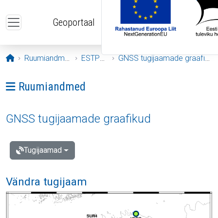
Liigu edasi põhisisu juurde
Geoportaal
Avaleht
Ruumiandmed
ESTPOS
GNSS tugijaamade graafikud
Ava menüü: Ruumiandmed
Ruumiandmed
GNSS tugijaamade graafikud
Tugijaamad
Vändra tugijaam