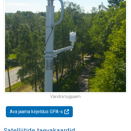
Vändra tugijaam
Ava jaama kirjeldus GPA-s
Satelliitide taevakaardid