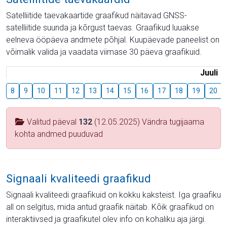
Satelliitide taevakaartide graafikud näitavad GNSS-
satelliitide suunda ja kõrgust taevas. Graafikud luuakse
eelneva ööpäeva andmete põhjal. Kuupäevade paneelist on
võimalik valida ja vaadata viimase 30 päeva graafikuid.
Juuli
8
9
10
11
12
13
14
15
16
17
18
19
20
Valitud päeval
132
(12.05.2025) Vändra tugijaama
kohta andmed puuduvad
Signaali kvaliteedi graafikud
Signaali kvaliteedi graafikuid on kokku kaksteist. Iga graafiku
all on selgitus, mida antud graafik näitab. Kõik graafikud on
interaktiivsed ja graafikutel olev info on kohaliku aja järgi.