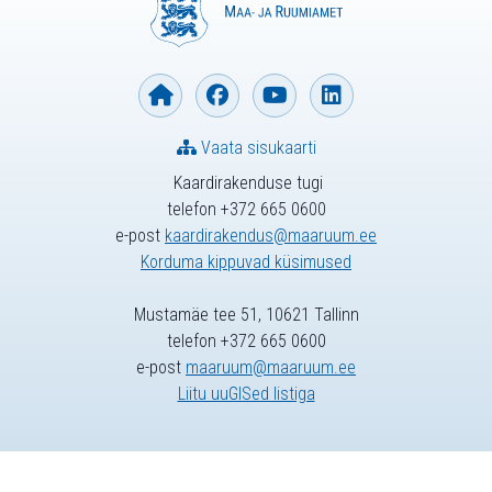
Vaata sisukaarti
Kaardirakenduse tugi
telefon +372 665 0600
e-post
kaardirakendus@maaruum.ee
Korduma kippuvad küsimused
Mustamäe tee 51, 10621 Tallinn
telefon +372 665 0600
e-post
maaruum@maaruum.ee
Liitu uuGISed listiga