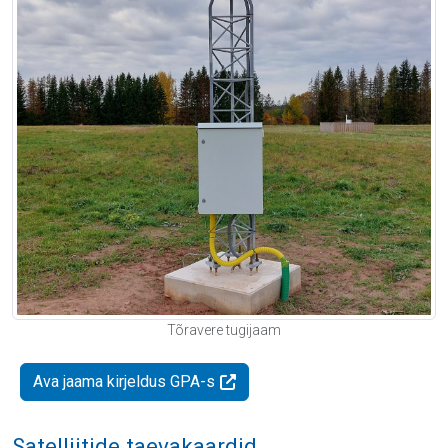
Tõravere tugijaam
Ava jaama kirjeldus GPA-s
Satelliitide taevakaardid