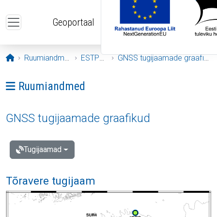
Liigu edasi põhisisu juurde
Geoportaal
Avaleht
Ruumiandmed
ESTPOS
GNSS tugijaamade graafikud
Ava menüü: Ruumiandmed
Ruumiandmed
GNSS tugijaamade graafikud
Tugijaamad
Tõravere tugijaam