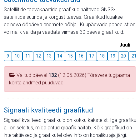
Satelliitide taevakaartide graafikud näitavad GNSS-
satelliitide suunda ja kõrgust taevas. Graafikud luuakse
eelneva ööpäeva andmete põhjal. Kuupäevade paneelist on
võimalik valida ja vaadata viimase 30 päeva graafikuid.
Juuli
9
10
11
12
13
14
15
16
17
18
19
20
21
Valitud päeval
132
(12.05.2026) Tõravere tugijaama
kohta andmed puuduvad
Signaali kvaliteedi graafikud
Signaali kvaliteedi graafikuid on kokku kaksteist. Iga graafiku
all on selgitus, mida antud graafik näitab. Kõik graafikud on
interaktiivsed ja graafikutel olev info on kohaliku aja järgi.