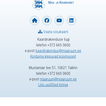
Vaata sisukaarti
Kaardirakenduse tugi
telefon +372 665 0600
e-post
kaardirakendus@maaruum.ee
Korduma kippuvad küsimused
Mustamäe tee 51, 10621 Tallinn
telefon +372 665 0600
e-post
maaruum@maaruum.ee
Liitu uuGISed listiga