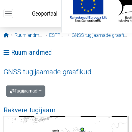
Liigu edasi põhisisu juurde
Geoportaal
Avaleht
Ruumiandmed
ESTPOS
GNSS tugijaamade graafikud
Ava menüü: Ruumiandmed
Ruumiandmed
GNSS tugijaamade graafikud
Tugijaamad
Rakvere tugijaam