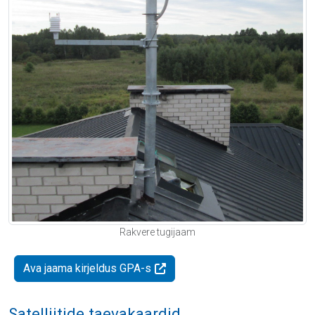
Rakvere tugijaam
Ava jaama kirjeldus GPA-s
Satelliitide taevakaardid