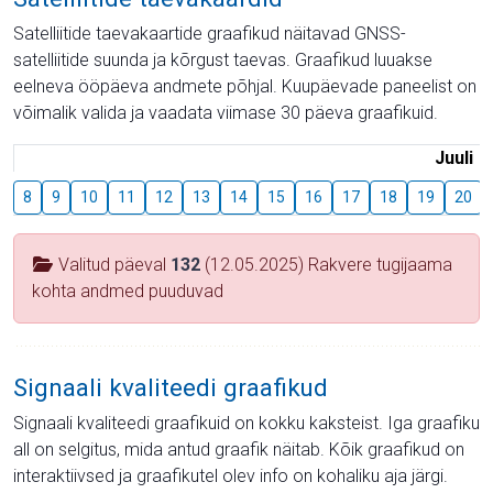
Satelliitide taevakaartide graafikud näitavad GNSS-
satelliitide suunda ja kõrgust taevas. Graafikud luuakse
eelneva ööpäeva andmete põhjal. Kuupäevade paneelist on
võimalik valida ja vaadata viimase 30 päeva graafikuid.
Juuli
8
9
10
11
12
13
14
15
16
17
18
19
20
Valitud päeval
132
(12.05.2025) Rakvere tugijaama
kohta andmed puuduvad
Signaali kvaliteedi graafikud
Signaali kvaliteedi graafikuid on kokku kaksteist. Iga graafiku
all on selgitus, mida antud graafik näitab. Kõik graafikud on
interaktiivsed ja graafikutel olev info on kohaliku aja järgi.