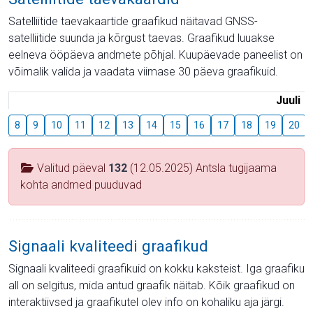
Satelliitide taevakaartide graafikud näitavad GNSS-
satelliitide suunda ja kõrgust taevas. Graafikud luuakse
eelneva ööpäeva andmete põhjal. Kuupäevade paneelist on
võimalik valida ja vaadata viimase 30 päeva graafikuid.
Juuli
8
9
10
11
12
13
14
15
16
17
18
19
20
Valitud päeval
132
(12.05.2025) Antsla tugijaama
kohta andmed puuduvad
Signaali kvaliteedi graafikud
Signaali kvaliteedi graafikuid on kokku kaksteist. Iga graafiku
all on selgitus, mida antud graafik näitab. Kõik graafikud on
interaktiivsed ja graafikutel olev info on kohaliku aja järgi.