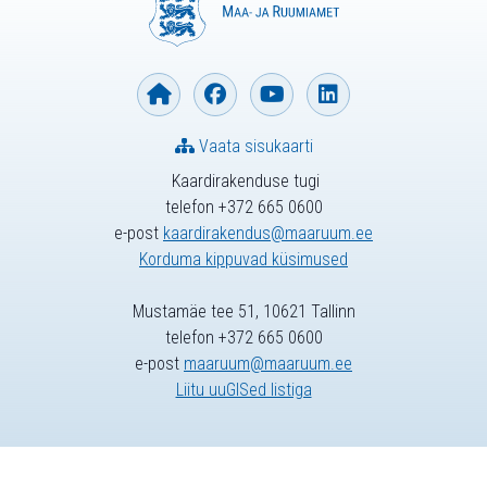
Vaata sisukaarti
Kaardirakenduse tugi
telefon +372 665 0600
e-post
kaardirakendus@maaruum.ee
Korduma kippuvad küsimused
Mustamäe tee 51, 10621 Tallinn
telefon +372 665 0600
e-post
maaruum@maaruum.ee
Liitu uuGISed listiga