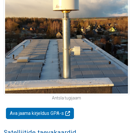
Antsla tugijaam
Ava jaama kirjeldus GPA-s
Satelliitide taevakaardid