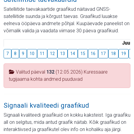
Satelliitide taevakaartide graafikud näitavad GNSS-
satelliitide suunda ja kõrgust taevas. Graafikud luuakse
eelneva ööpäeva andmete põhjal. Kuupäevade paneelist on
võimalik valida ja vaadata viimase 30 päeva graafikuid.
Juuli
7
8
9
10
11
12
13
14
15
16
17
18
19
2
Valitud päeval
132
(12.05.2026) Kuressaare
tugijaama kohta andmed puuduvad
Signaali kvaliteedi graafikud
Signaali kvaliteedi graafikuid on kokku kaksteist. Iga graafiku
all on selgitus, mida antud graafik näitab. Kõik graafikud on
interaktiivsed ja graafikutel olev info on kohaliku aja järgi.