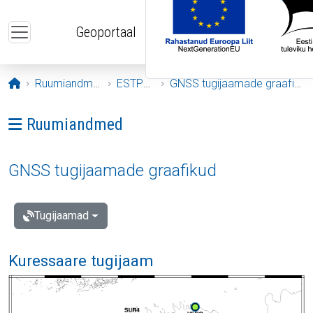
Liigu edasi põhisisu juurde
Geoportaal
Avaleht
Ruumiandmed
ESTPOS
GNSS tugijaamade graafikud
Ava menüü: Ruumiandmed
Ruumiandmed
GNSS tugijaamade graafikud
Tugijaamad
Kuressaare tugijaam