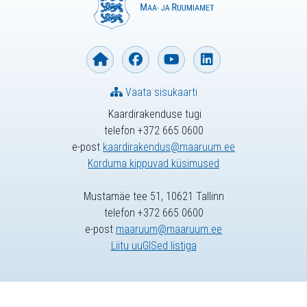
Vaata sisukaarti
Kaardirakenduse tugi
telefon +372 665 0600
e-post
kaardirakendus@maaruum.ee
Korduma kippuvad küsimused
Mustamäe tee 51, 10621 Tallinn
telefon +372 665 0600
e-post
maaruum@maaruum.ee
Liitu uuGISed listiga