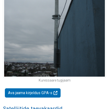
Kuressaare tugijaam
Ava jaama kirjeldus GPA-s
Satelliitide taevakaardid