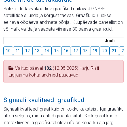
Satelliitide taevakaartide graafikud näitavad GNSS-
satelliitide suunda ja kõrgust taevas. Graafikud luuakse
eelneva ööpäeva andmete põhjal. Kuupäevade paneelist on
võimalik valida ja vaadata viimase 30 päeva graafikuid.
Juuli
10
11
12
13
14
15
16
17
18
19
20
21
22
Valitud päeval
132
(12.05.2025) Harju-Risti
tugijaama kohta andmed puuduvad
Signaali kvaliteedi graafikud
Signaali kvaliteedi graafikuid on kokku kaksteist. Iga graafiku
all on selgitus, mida antud graafik näitab. Kõik graafikud on
interaktiivsed ja graafikutel olev info on kohaliku aja järgi.