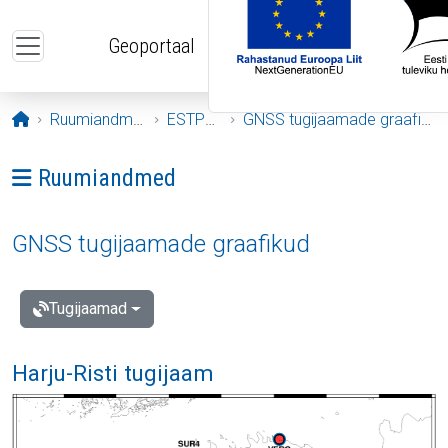
Liigu edasi põhisisu juurde
Geoportaal
Avaleht
Ruumiandmed
ESTPOS
GNSS tugijaamade graafikud
Ava menüü: Ruumiandmed
Ruumiandmed
GNSS tugijaamade graafikud
Tugijaamad
Harju-Risti tugijaam