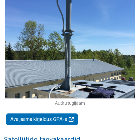
Audru tugijaam
Ava jaama kirjeldus GPA-s
Satelliitide taevakaardid