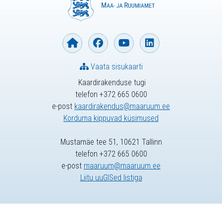
Vaata sisukaarti
Kaardirakenduse tugi
telefon +372 665 0600
e-post
kaardirakendus@maaruum.ee
Korduma kippuvad küsimused
Mustamäe tee 51, 10621 Tallinn
telefon +372 665 0600
e-post
maaruum@maaruum.ee
Liitu uuGISed listiga