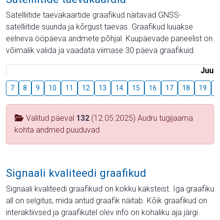
Satelliitide taevakaartide graafikud näitavad GNSS-
satelliitide suunda ja kõrgust taevas. Graafikud luuakse
eelneva ööpäeva andmete põhjal. Kuupäevade paneelist on
võimalik valida ja vaadata viimase 30 päeva graafikuid.
Juuli
7
8
9
10
11
12
13
14
15
16
17
18
19
2
Valitud päeval
132
(12.05.2025) Audru tugijaama
kohta andmed puuduvad
Signaali kvaliteedi graafikud
Signaali kvaliteedi graafikuid on kokku kaksteist. Iga graafiku
all on selgitus, mida antud graafik näitab. Kõik graafikud on
interaktiivsed ja graafikutel olev info on kohaliku aja järgi.