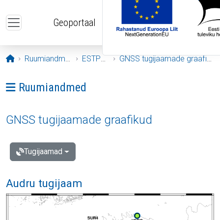
Liigu edasi põhisisu juurde
Geoportaal
Avaleht
Ruumiandmed
ESTPOS
GNSS tugijaamade graafikud
Ava menüü: Ruumiandmed
Ruumiandmed
GNSS tugijaamade graafikud
Tugijaamad
Audru tugijaam