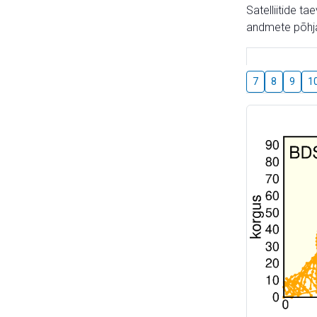
Satelliitide t
andmete põhja
7
8
9
1