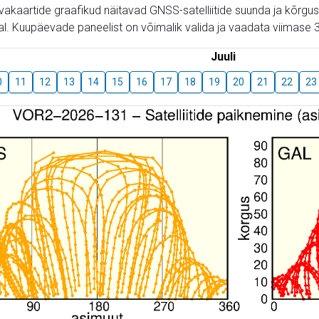
aevakaartide graafikud näitavad GNSS-satelliitide suunda ja kõr
l. Kuupäevade paneelist on võimalik valida ja vaadata viimase 3
Juuli
0
11
12
13
14
15
16
17
18
19
20
21
22
23