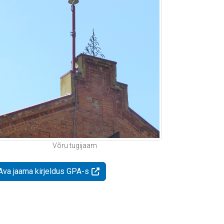
Võru tugijaam
Ava jaama kirjeldus GPA-s