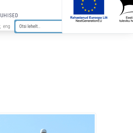
JUHISED
t
eng
Otsi