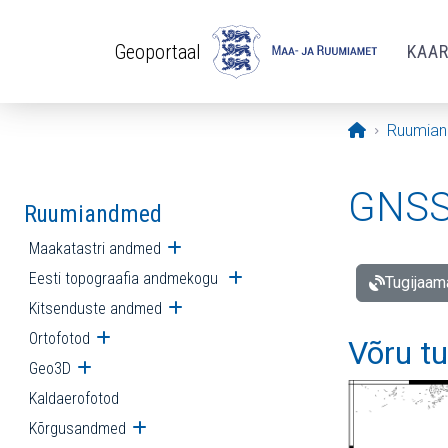
Liigu edasi põhisisu juurde
Geoportaal
KAA
Avaleht
Ruumia
GNSS 
Ruumiandmed
Maakatastri andmed
Ava alammenüü
Eesti topograafia andmekogu
Ava alammenüü
Tugijaam
Kitsenduste andmed
Ava alammenüü
Ortofotod
Ava alammenüü
Võru t
Geo3D
Ava alammenüü
Kaldaerofotod
Kõrgusandmed
Ava alammenüü