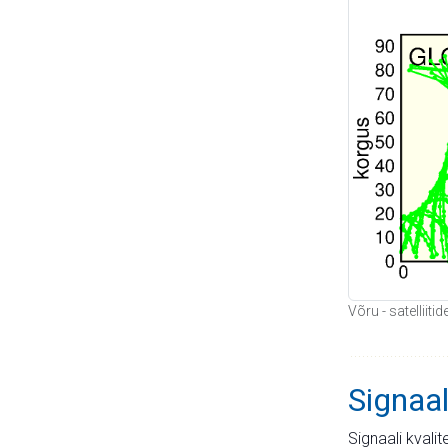
Võru - satelliit
Signaal
Signaali kvali