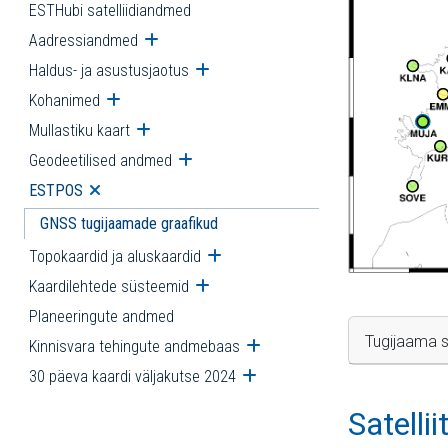
ESTHubi satelliidiandmed
Aadressiandmed
Ava alammenüü
Haldus- ja asustusjaotus
Ava alammenüü
Kohanimed
Ava alammenüü
Mullastiku kaart
Ava alammenüü
Geodeetilised andmed
Ava alammenüü
ESTPOS
Ava alammenüü
GNSS tugijaamade graafikud
Topokaardid ja aluskaardid
Ava alammenüü
Kaardilehtede süsteemid
Ava alammenüü
Planeeringute andmed
Tugijaama s
Kinnisvara tehingute andmebaas
Ava alammenüü
30 päeva kaardi väljakutse 2024
Ava alammenüü
Satelli