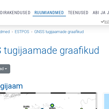
RDIRAKENDUSED
RUUMIANDMED
TEENUSED
ABI JA 
es
ndmed
ESTPOS
GNSS tugijaamade graafikud
tugijaamade graafikud
ad
ugijaam