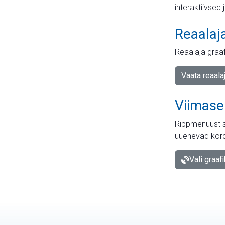
interaktiivsed 
Reaalaj
Reaalaja graa
Vaata reaala
Viimase
Rippmenüüst s
uuenevad kord
Vali graaf