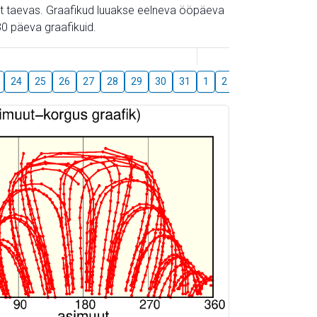
gust taevas. Graafikud luuakse eelneva ööpäeva
0 päeva graafikuid.
August
24
25
26
27
28
29
30
31
1
2
3
4
5
6