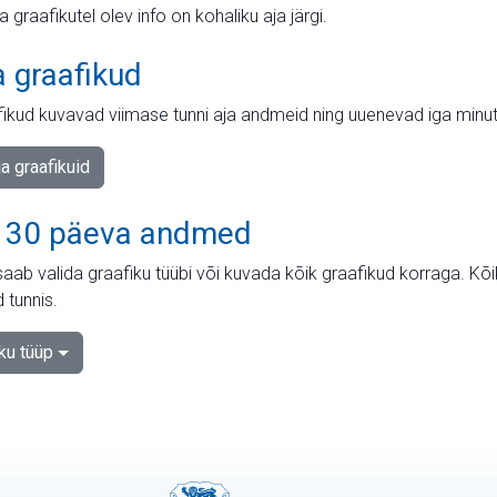
ja graafikutel olev info on kohaliku aja järgi.
a graafikud
fikud kuvavad viimase tunni aja andmeid ning uuenevad iga minut
ja graafikuid
 30 päeva andmed
aab valida graafiku tüübi või kuvada kõik graafikud korraga. Kõ
 tunnis.
iku tüüp