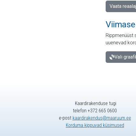
Vaata reaala
Viimase
Rippmenüüst s
uuenevad kord
Vali graaf
Kaardirakenduse tugi
telefon +372 665 0600
e-post
kaardirakendus@maaruum.ee
Korduma kippuvad küsimused