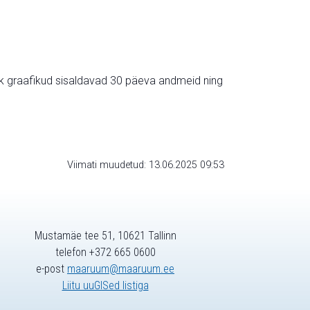
ik graafikud sisaldavad 30 päeva andmeid ning
Viimati muudetud: 13.06.2025 09:53
Mustamäe tee 51, 10621 Tallinn
telefon +372 665 0600
e-post
maaruum@maaruum.ee
Liitu uuGISed listiga