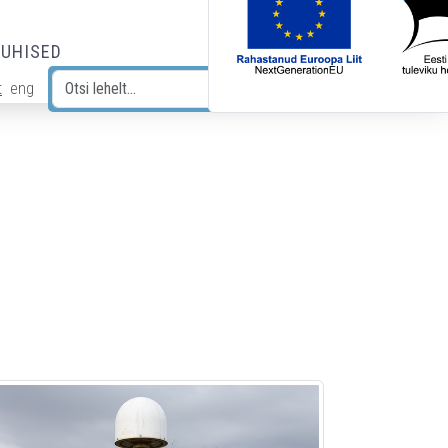
JUHISED
t
eng
Otsi