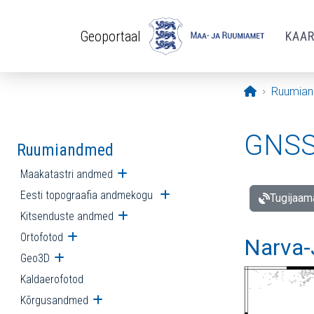
Liigu edasi põhisisu juurde
Geoportaal
KAA
Avaleht
Ruumia
GNSS 
Ruumiandmed
Maakatastri andmed
Ava alammenüü
Eesti topograafia andmekogu
Ava alammenüü
Tugijaam
Kitsenduste andmed
Ava alammenüü
Ortofotod
Ava alammenüü
Narva-
Geo3D
Ava alammenüü
Kaldaerofotod
Kõrgusandmed
Ava alammenüü