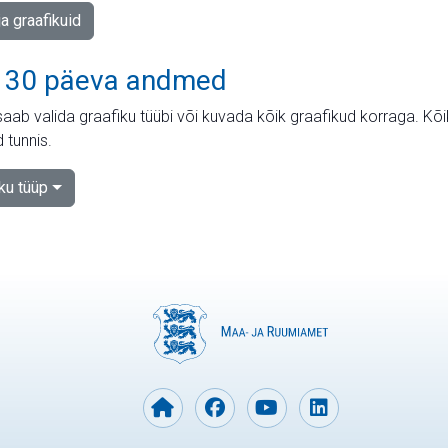
ja graafikuid
 30 päeva andmed
aab valida graafiku tüübi või kuvada kõik graafikud korraga. Kõ
 tunnis.
iku tüüp