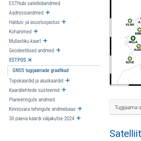
ESTHubi satelliidiandmed
Aadressiandmed
Ava alammenüü
Haldus- ja asustusjaotus
Ava alammenüü
Kohanimed
Ava alammenüü
Mullastiku kaart
Ava alammenüü
Geodeetilised andmed
Ava alammenüü
ESTPOS
Ava alammenüü
GNSS tugijaamade graafikud
Topokaardid ja aluskaardid
Ava alammenüü
Kaardilehtede süsteemid
Ava alammenüü
Planeeringute andmed
Tugijaama s
Kinnisvara tehingute andmebaas
Ava alammenüü
30 päeva kaardi väljakutse 2024
Ava alammenüü
Satelli