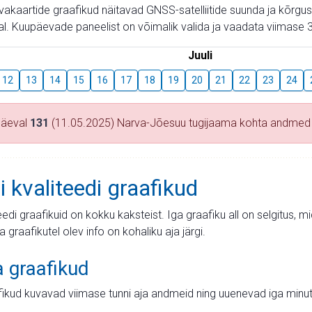
aevakaartide graafikud näitavad GNSS-satelliitide suunda ja kõr
l. Kuupäevade paneelist on võimalik valida ja vaadata viimase 3
Juuli
12
13
14
15
16
17
18
19
20
21
22
23
24
päeval
131
(11.05.2025) Narva-Jõesuu tugijaama kohta andmed
i kvaliteedi graafikud
teedi graafikuid on kokku kaksteist. Iga graafiku all on selgitus, 
ja graafikutel olev info on kohaliku aja järgi.
a graafikud
fikud kuvavad viimase tunni aja andmeid ning uuenevad iga minut