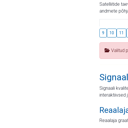
Satelliitide t
andmete põhja
9
10
11
Valitud 
Signaal
Signaali kvali
interaktiivsed 
Reaalaj
Reaalaja graa