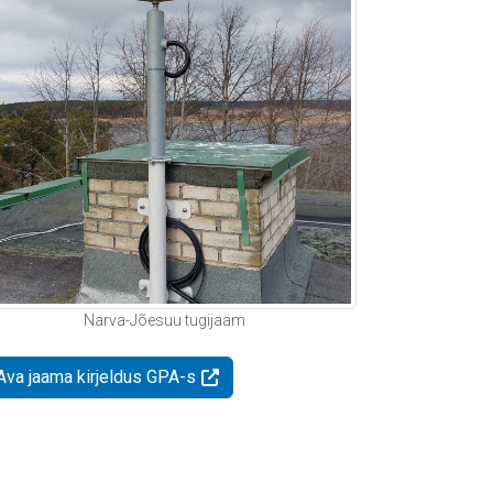
Narva-Jõesuu tugijaam
Ava jaama kirjeldus GPA-s