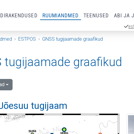
RDIRAKENDUSED
RUUMIANDMED
TEENUSED
ABI JA 
es
ndmed
ESTPOS
GNSS tugijaamade graafikud
tugijaamade graafikud
ad
Jõesuu tugijaam