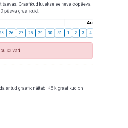
gust taevas. Graafikud luuakse eelneva ööpäeva
0 päeva graafikuid.
August
25
26
27
28
29
30
31
1
2
3
4
5
6
7
8
 puuduvad
mida antud graafik näitab. Kõik graafikud on
.