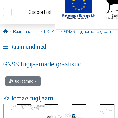
Liigu edasi põhisisu juurde
Geoportaal
Avaleht
Ruumiandmed
ESTPOS
GNSS tugijaamade graafikud
Ava menüü: Ruumiandmed
Ruumiandmed
GNSS tugijaamade graafikud
Tugijaamad
Kallemäe tugijaam