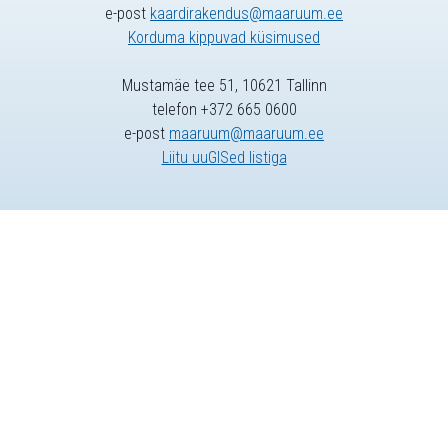
e-post
kaardirakendus@maaruum.ee
Korduma kippuvad küsimused
Mustamäe tee 51, 10621 Tallinn
telefon +372 665 0600
e-post
maaruum@maaruum.ee
Liitu uuGISed listiga