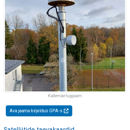
Kallemäe tugijaam
Ava jaama kirjeldus GPA-s
Satelliitide taevakaardid