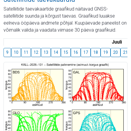
Satelliitide taevakaartide graafikud näitavad GNSS-
satelliitide suunda ja kõrgust taevas. Graafikud luuakse
eelneva ööpäeva andmete põhjal. Kuupäevade paneelist on
võimalik valida ja vaadata viimase 30 päeva graafikuid.
Juuli
9
10
11
12
13
14
15
16
17
18
19
20
21