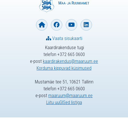
Vaata sisukaarti
Kaardirakenduse tugi
telefon +372 665 0600
e-post
kaardirakendus@maaruum.ee
Korduma kippuvad küsimused
Mustamäe tee 51, 10621 Tallinn
telefon +372 665 0600
e-post
maaruum@maaruum.ee
Liitu uuGISed listiga