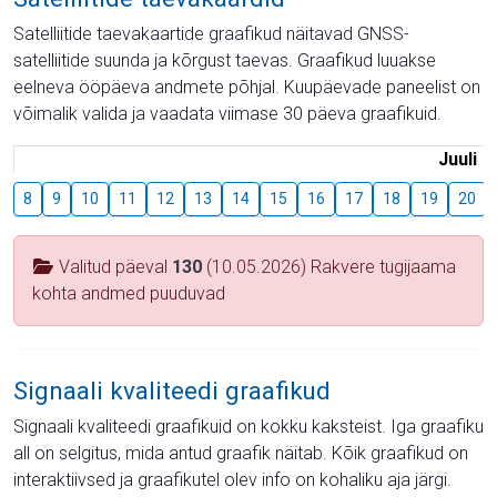
Satelliitide taevakaartide graafikud näitavad GNSS-
satelliitide suunda ja kõrgust taevas. Graafikud luuakse
eelneva ööpäeva andmete põhjal. Kuupäevade paneelist on
võimalik valida ja vaadata viimase 30 päeva graafikuid.
Juuli
8
9
10
11
12
13
14
15
16
17
18
19
20
Valitud päeval
130
(10.05.2026) Rakvere tugijaama
kohta andmed puuduvad
Signaali kvaliteedi graafikud
Signaali kvaliteedi graafikuid on kokku kaksteist. Iga graafiku
all on selgitus, mida antud graafik näitab. Kõik graafikud on
interaktiivsed ja graafikutel olev info on kohaliku aja järgi.