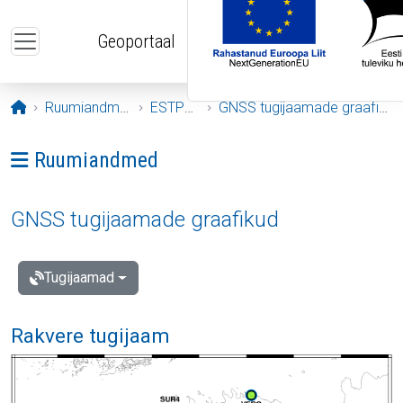
Liigu edasi põhisisu juurde
Geoportaal
Avaleht
Ruumiandmed
ESTPOS
GNSS tugijaamade graafikud
Ava menüü: Ruumiandmed
Ruumiandmed
GNSS tugijaamade graafikud
Tugijaamad
Rakvere tugijaam