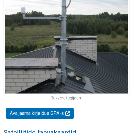
Rakvere tugijaam
Ava jaama kirjeldus GPA-s
Satelliitide taevakaardid