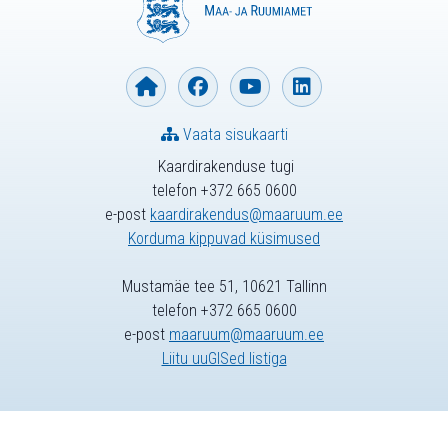
Vaata sisukaarti
Kaardirakenduse tugi
telefon +372 665 0600
e-post
kaardirakendus@maaruum.ee
Korduma kippuvad küsimused
Mustamäe tee 51, 10621 Tallinn
telefon +372 665 0600
e-post
maaruum@maaruum.ee
Liitu uuGISed listiga