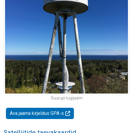
Suurupi tugijaam
Ava jaama kirjeldus GPA-s
Satelliitide taevakaardid