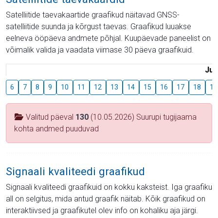
Satelliitide taevakaartide graafikud näitavad GNSS-
satelliitide suunda ja kõrgust taevas. Graafikud luuakse
eelneva ööpäeva andmete põhjal. Kuupäevade paneelist on
võimalik valida ja vaadata viimase 30 päeva graafikuid.
Juu
6
7
8
9
10
11
12
13
14
15
16
17
18
19
Valitud päeval
130
(10.05.2026) Suurupi tugijaama
kohta andmed puuduvad
Signaali kvaliteedi graafikud
Signaali kvaliteedi graafikuid on kokku kaksteist. Iga graafiku
all on selgitus, mida antud graafik näitab. Kõik graafikud on
interaktiivsed ja graafikutel olev info on kohaliku aja järgi.