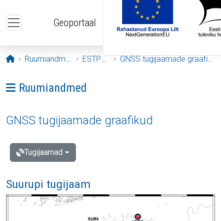
Liigu edasi põhisisu juurde
Geoportaal
Avaleht
Ruumiandmed
ESTPOS
GNSS tugijaamade graafikud
Ava menüü: Ruumiandmed
Ruumiandmed
GNSS tugijaamade graafikud
Tugijaamad
Suurupi tugijaam