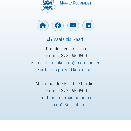
Vaata sisukaarti
Kaardirakenduse tugi
telefon +372 665 0600
e-post
kaardirakendus@maaruum.ee
Korduma kippuvad küsimused
Mustamäe tee 51, 10621 Tallinn
telefon +372 665 0600
e-post
maaruum@maaruum.ee
Liitu uuGISed listiga